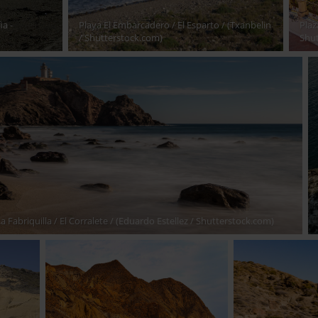
ia -
Playa El Embarcadero / El Esparto
/ (Txanbelin
Plaz
/ Shutterstock.com)
Shu
a Fabriquilla / El Corralete
/ (Eduardo Estellez / Shutterstock.com)