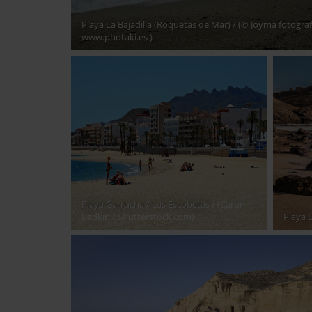
Playa La Bajadilla (Roquetas de Mar)
/ (© Joyma fotograf
www.photaki.es )
Playa Garrucha / Las Escobetas
/ (Caron
Badkin / Shutterstock.com)
Playa L