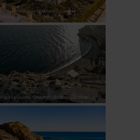
a de la Constitución in Almería
/ (Lux Blue /
tterstock.com)
Playa La Garrofa
/ (ABURIB / Shutterstock.com)