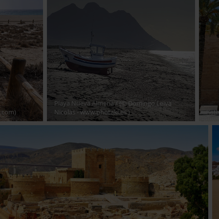
Playa Nueva Almería
/ (© Domingo Leiva
k.com)
Nicolas - www.photaki.es )
Kath