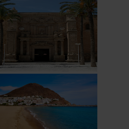
edrale von Almería
/ (© Tobboo - Fotolia.com)