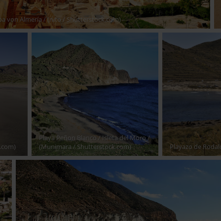
ba von Almería
/ (nito / Shutterstock.com)
Playa Peñon Blanco / Isleta del Moro
/
k.com)
(Munimara / Shutterstock.com)
Playazo de Rodal