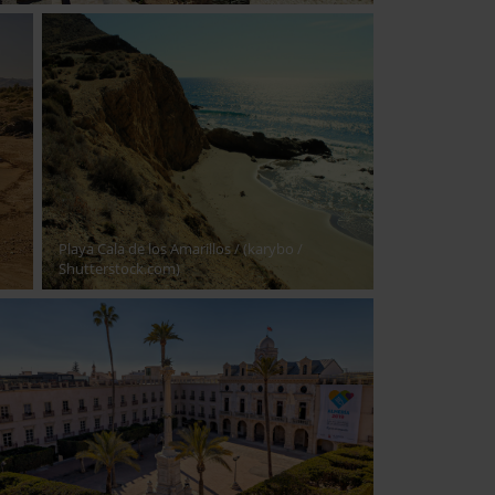
Playa Cala de los Amarillos
/ (karybo /
Shutterstock.com)