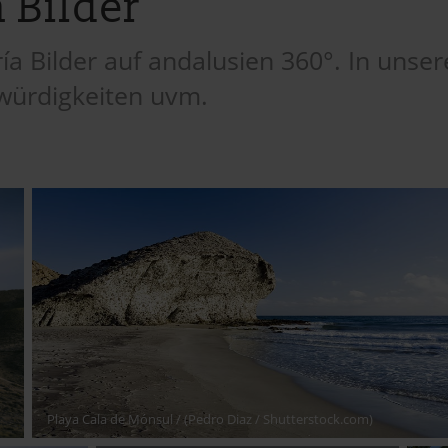
 Bilder
a Bilder auf andalusien 360°. In unsere
würdigkeiten uvm.
Playa Cala de Mónsul
/ (Pedro Diaz / Shutterstock.com)