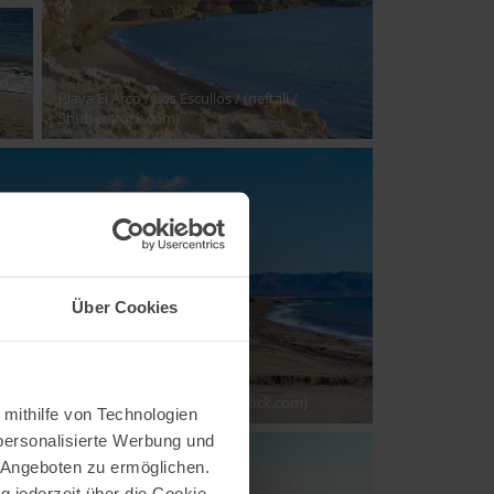
Playa El Arco / Los Escullos
/ (neftali /
Shutterstock.com)
Über Cookies
ya Retamar
/ (Alex Tihonovs / Shutterstock.com)
 mithilfe von Technologien
personalisierte Werbung und
 Angeboten zu ermöglichen.
g jederzeit über die Cookie-