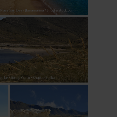
Playa San José
/ (lunamarina / Shutterstock.com)
quilar
/ (Josep Curto / Shutterstock.com)