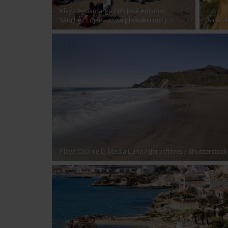
Playa Aguamarga
/ (© José Antonio
Sánchez Luján - www.photaki.com )
Alcaza
Playa Cala de la Media Luna
/ (Jerocflores / Shutterstoc