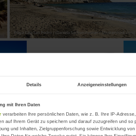
Playa Cala San Pedro
/ (Daniela Sachsenheimer / Shutterstock.com)
Details
Anzeigeneinstellungen
g mit Ihren Daten
Playa de San Nicolás
/ (Megapixeles.es /
Shutterstock.com)
Pla
r
verarbeiten Ihre persönlichen Daten, wie z. B. Ihre IP-Adresse,
en auf Ihrem Gerät zu speichern und darauf zuzugreifen und so 
ung und Inhalten, Zielgruppenforschung sowie Entwicklung von
 Ihre Daten für welche Zwecke nutzt. Sie können Ihre Einwilligun