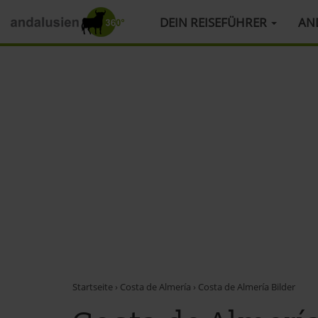
HAUPTMENÜ
DEIN REISEFÜHRER
AN
Direkt
zum
Inhalt
Startseite
›
Costa de Almería
›
Costa de Almería Bilder