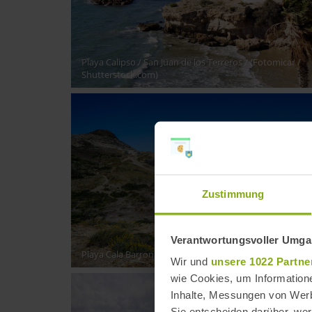
Playa Calipso / San Juan de los Terreros
/ (Fotomicar /
Shutterstock.com)
Zustimmung
Verantwortungsvoller Umgan
Playa Cala Barronal
/ (jlazouphoto / Shutterstock.com)
Wir und
unsere 1022 Partne
wie Cookies, um Information
Inhalte, Messungen von Werb
Sie entscheiden darüber, wer