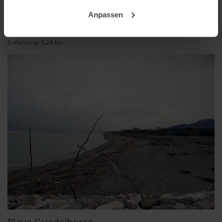
Wenn Sie es erlauben, würden wir auch gerne:
Anpassen
Informationen über Ihre geografische Lage
Playa Baños del Carmen
erfassen, welche bis auf einige Meter genau sein
Entfernung: 9,28 km
können
Ihr Gerät durch aktives Scannen nach
bestimmten Merkmalen (Fingerprinting) identifizieren
Erfahren Sie mehr darüber, wie Ihre persönlichen Daten
verarbeitet werden, und legen Sie Ihre Präferenzen im
Abschnitt Einzelheiten
fest.
andalusien360.de verwendet Cookies
Einige von ihnen sind notwendig, während andere nicht
notwendig sind, jedoch helfen das Onlineangebot zu
verbessern und wirtschaftlich zu betreiben. Du kannst in
den Einsatz der nicht notwendigen Cookies mit dem Klick
auf die Schaltfläche »Akzeptieren« einwilligen oder dich
per Klick auf »Anpassen« anders entscheiden. Die