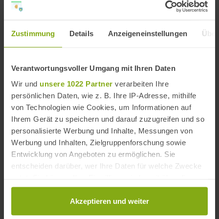
Strände
Provinz Málaga Strände
,
Costa del Sol Strände
,
Zustimmung
Provinz Málaga Strände
Details
Anzeigeneinstellungen
Über
Strände in der Nähe
Verantwortungsvoller Umgang mit Ihren Daten
Wir und
unsere 1022 Partner
verarbeiten Ihre
persönlichen Daten, wie z. B. Ihre IP-Adresse, mithilfe
von Technologien wie Cookies, um Informationen auf
Ihrem Gerät zu speichern und darauf zuzugreifen und so
personalisierte Werbung und Inhalte, Messungen von
Werbung und Inhalten, Zielgruppenforschung sowie
Entwicklung von Angeboten zu ermöglichen. Sie
entscheiden darüber, wer Ihre Daten für welche Zwecke
nutzt. Sie können Ihre Einwilligung jederzeit über die
Cookie-Erklärung oder durch Klicken auf das Privacy
Trigger Symbol ändern oder widerrufen
Akzeptieren und weiter