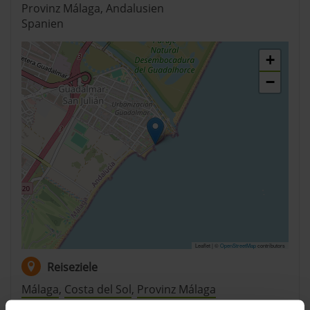
Provinz Málaga, Andalusien
Spanien
+
−
Leaflet | ©
OpenStreetMap
contributors
Reiseziele
Málaga
,
Costa del Sol
,
Provinz Málaga