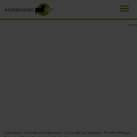
Men
Direkt
Anzeige
zum
Inhalt
Startseite
›
Strände in Andalusien
›
Costa del Sol Strände
›
Provinz Málaga