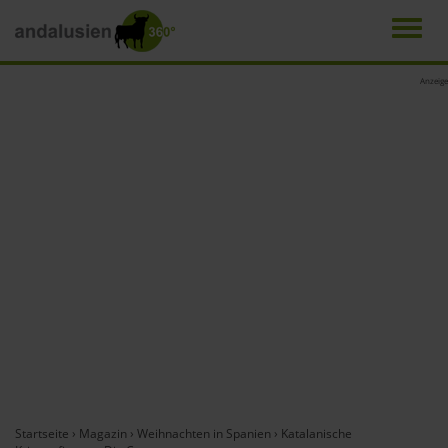
Men
Direkt
Anzeige
zum
Inhalt
Startseite
›
Magazin
›
Weihnachten in Spanien
›
Katalanische