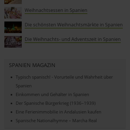
Abschnitt Einzelheiten
fest.
Weihnachtsessen in Spanien
andalusien360.de verwendet Cookies
Die schönsten Weihnachtsmärkte in Spanien
Einige von ihnen sind notwendig, während andere nicht
Die Weihnachts- und Adventszeit in Spanien
notwendig sind, jedoch helfen das Onlineangebot zu
verbessern und wirtschaftlich zu betreiben. Du kannst in
den Einsatz der nicht notwendigen Cookies mit dem Klick
auf die Schaltfläche »Akzeptieren« einwilligen oder dich
SPANIEN MAGAZIN
per Klick auf »Anpassen« anders entscheiden. Die
Einwilligung umfasst alle vorausgewählten, bzw. von dir
Typisch spanisch! - Vorurteile und Wahrheit über
ausgewählten Cookies. Du kannst diese Einstellungen
Spanien
jederzeit aufrufen und Cookies auch nachträglich
Einkommen und Gehälter in Spanien
jederzeit abwählen. Weitere Hinweise zu den
Der Spanische Bürgerkrieg (1936–1939)
verwendeten Verfahren und Begrifflichkeiten (z.B.
»Cookies«, »Marketing« und »Statistik«) erhältst du in
Eine Ferienimmobilie in Andalusien kaufen
der Datenschutzerklärung.
Spanische Nationalhymne – Marcha Real