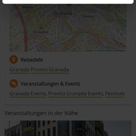
erfassen, welche bis auf einige Meter genau sein
können
Ihr Gerät durch aktives Scannen nach
bestimmten Merkmalen (Fingerprinting) identifizieren
Erfahren Sie mehr darüber, wie Ihre persönlichen Daten
verarbeitet werden, und legen Sie Ihre Präferenzen im
Abschnitt Einzelheiten
fest.
Leaflet | ©
OpenStreetMap
contributors
Reiseziele
andalusien360.de verwendet Cookies
Granada
Provinz Granada
Einige von ihnen sind notwendig, während andere nicht
notwendig sind, jedoch helfen das Onlineangebot zu
Veranstaltungen & Events
verbessern und wirtschaftlich zu betreiben. Du kannst in
Granada Events
,
Provinz Granada Events
,
Festivals
den Einsatz der nicht notwendigen Cookies mit dem Klick
auf die Schaltfläche »Akzeptieren« einwilligen oder dich
per Klick auf »Anpassen« anders entscheiden. Die
Veranstaltungen in der Nähe
Einwilligung umfasst alle vorausgewählten, bzw. von dir
ausgewählten Cookies. Du kannst diese Einstellungen
jederzeit aufrufen und Cookies auch nachträglich