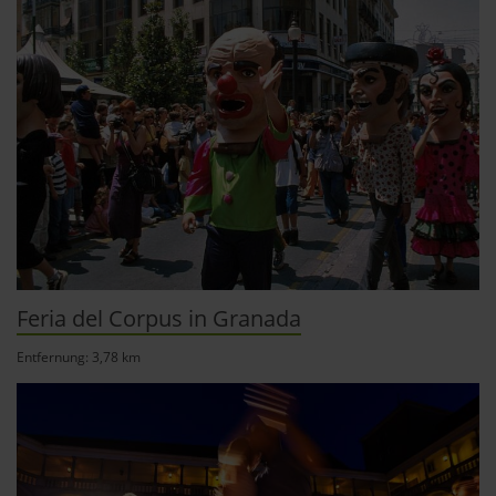
jederzeit abwählen. Weitere Hinweise zu den
verwendeten Verfahren und Begrifflichkeiten (z.B.
»Cookies«, »Marketing« und »Statistik«) erhältst du in
der Datenschutzerklärung.
Datenschutzerklärung
|
Impressum
Feria del Corpus in Granada
Entfernung: 3,78 km