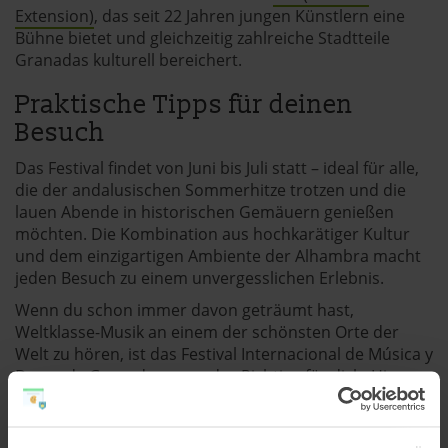
Extension)
, das seit 22 Jahren jungen Künstlern eine
Bühne bietet und gleichzeitig zahlreiche Stadtteile
Granadas kulturell bereichert.
Praktische Tipps für deinen
Besuch
Das Festival findet von Juni bis Juli statt – ideal für alle,
die der andalusischen Sommerhitze trotzen und die
lauen Abende in historischen Gemäuern genießen
möchten. Die Kombination aus hochkarätiger Kultur
und dem einzigartigen Ambiente der Alhambra macht
jeden Besuch zu einem unvergesslichen Erlebnis.
Wenn du schon immer davon geträumt hast,
Weltklasse-Musik an einem der schönsten Orte der
Welt zu hören, ist das Festival Internacional de Música y
Danza de Granada genau das Richtige für dich. Hier
wird Geschichte lebendig, Tradition trifft auf Moderne –
und du wirst Teil einer kulturellen Bewegung, die
Granada seit über einem Jahrhundert prägt.