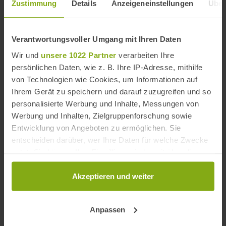
Zustimmung
Details
Anzeigeneinstellungen
Über
Eventinfos
Verantwortungsvoller Umgang mit Ihren Daten
Adresse
Wir und
unsere 1022 Partner
verarbeiten Ihre
persönlichen Daten, wie z. B. Ihre IP-Adresse, mithilfe
Festival Internacional de Música y Danza de
von Technologien wie Cookies, um Informationen auf
Granada
Ihrem Gerät zu speichern und darauf zuzugreifen und so
Granada
Provinz Granada, Andalusien
personalisierte Werbung und Inhalte, Messungen von
Spanien
Werbung und Inhalten, Zielgruppenforschung sowie
Entwicklung von Angeboten zu ermöglichen. Sie
Webseite
entscheiden darüber, wer Ihre Daten für welche Zwecke
granadafestival.org
nutzt. Sie können Ihre Einwilligung jederzeit über die
Cookie-Erklärung oder durch Klicken auf das Privacy
+
Trigger Symbol ändern oder widerrufen
Akzeptieren und weiter
−
Wenn Sie es erlauben, würden wir auch gerne:
Anpassen
Informationen über Ihre geografische Lage