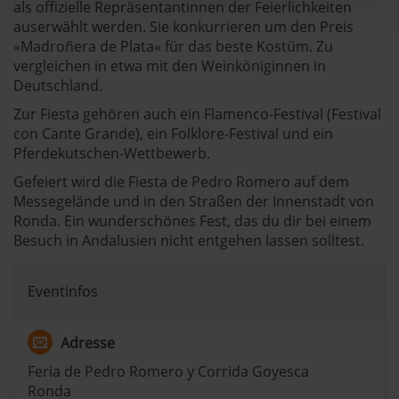
als offizielle Repräsentantinnen der Feierlichkeiten
Erfahren Sie mehr darüber, wie Ihre persönlichen Daten
auserwählt werden. Sie konkurrieren um den Preis
»Madroñera de Plata« für das beste Kostüm. Zu
verarbeitet werden, und legen Sie Ihre Präferenzen im
vergleichen in etwa mit den Weinköniginnen in
Abschnitt Einzelheiten
fest.
Deutschland.
andalusien360.de verwendet Cookies
Zur Fiesta gehören auch ein Flamenco-Festival (Festival
con Cante Grande), ein Folklore-Festival und ein
Pferdekutschen-Wettbewerb.
Einige von ihnen sind notwendig, während andere nicht
notwendig sind, jedoch helfen das Onlineangebot zu
Gefeiert wird die Fiesta de Pedro Romero auf dem
verbessern und wirtschaftlich zu betreiben. Du kannst in
Messegelände und in den Straßen der Innenstadt von
den Einsatz der nicht notwendigen Cookies mit dem Klick
Ronda. Ein wunderschönes Fest, das du dir bei einem
auf die Schaltfläche »Akzeptieren« einwilligen oder dich
Besuch in Andalusien nicht entgehen lassen solltest.
per Klick auf »Anpassen« anders entscheiden. Die
Einwilligung umfasst alle vorausgewählten, bzw. von dir
Eventinfos
ausgewählten Cookies. Du kannst diese Einstellungen
jederzeit aufrufen und Cookies auch nachträglich
Adresse
jederzeit abwählen. Weitere Hinweise zu den
verwendeten Verfahren und Begrifflichkeiten (z.B.
Feria de Pedro Romero y Corrida Goyesca
»Cookies«, »Marketing« und »Statistik«) erhältst du in
Ronda