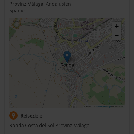
Provinz Málaga, Andalusien
der Datenschutzerklärung.
Spanien
Datenschutzerklärung
|
Impressum
+
−
Leaflet | ©
OpenStreetMap
contributors
Reiseziele
Ronda
Costa del Sol
Provinz Málaga