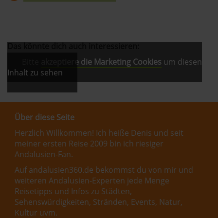
Das könnte dich auch interessieren:
Bitte
akzeptiere die Marketing Cookies
um diesen
Inhalt zu sehen
Über diese Seite
Herzlich Willkommen! Ich heiße Denis und seit
meiner ersten Reise 2009 bin ich riesiger
Andalusien-Fan.
Auf andalusien360.de bekommst du von mir und
weiteren Andalusien-Experten jede Menge
Reisetipps und Infos zu Städten,
Sehenswürdigkeiten, Stränden, Events, Natur,
Kultur uvm.