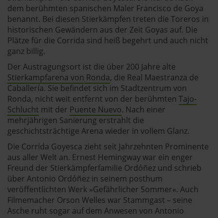
dem berühmten spanischen Maler Francisco de Goya
benannt. Bei diesen Stierkämpfen treten die Toreros in
historischen Gewändern aus der Zeit Goyas auf. Die
Plätze für die Corrida sind heiß begehrt und auch nicht
ganz billig.
Der Austragungsort ist die über 200 Jahre alte
Stierkampfarena von Ronda
, die Real Maestranza de
Caballería. Sie befindet sich im Stadtzentrum von
Ronda, nicht weit entfernt von der berühmten
Tajo-
Schlucht
mit der
Puente Nuevo
. Nach einer
mehrjährigen Sanierung erstrahlt die
geschichtsträchtige Arena wieder in vollem Glanz.
Die Corrida Goyesca zieht seit Jahrzehnten Prominente
aus aller Welt an. Ernest Hemingway war ein enger
Freund der Stierkämpferfamilie Ordóñez und schrieb
über Antonio Ordóñez in seinem posthum
veröffentlichten Werk »Gefährlicher Sommer«. Auch
Filmemacher Orson Welles war Stammgast – seine
Asche ruht sogar auf dem Anwesen von Antonio