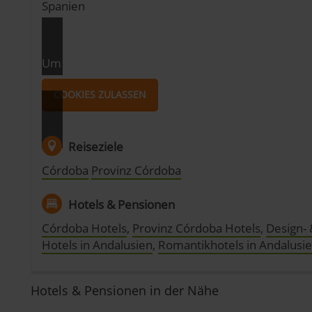
Spanien
Um dir die Karte anschauen zu können, musst du 
COOKIES ZULASSEN
Reiseziele
Córdoba
Provinz Córdoba
Hotels & Pensionen
Córdoba Hotels
,
Provinz Córdoba Hotels
,
Design- 
Hotels in Andalusien
,
Romantikhotels in Andalusi
Hotels & Pensionen in der Nähe