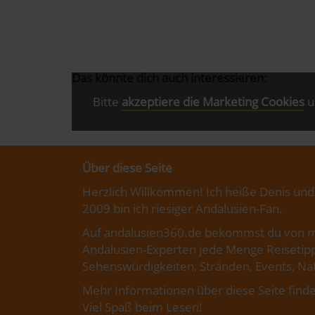
Das könnte dich auch interessieren:
Bitte
akzeptiere die Marketing Cookies
u
Über diese Seite
Herzlich Willkommen! Ich heiße Denis und
2009 bin ich riesiger Andalusien-Fan.
Auf andalusien360.de bekommst du von m
Andalusien-Experten jede Menge Reisetipp
Sehenswürdigkeiten, Stränden, Events, Nat
Mehr Informationen über diese Seite finde
Viel Spaß beim Lesen!