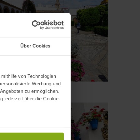
Über Cookies
 mithilfe von Technologien
personalisierte Werbung und
ana-Palast in Córdoba
 Angeboten zu ermöglichen.
fernung: 0,88 km
g jederzeit über die Cookie-
au sein können
zieren