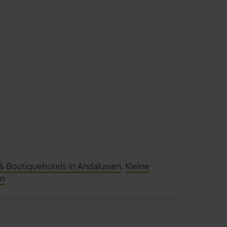
die Marketing Cookies akzeptieren.
& Boutiquehotels in Andalusien
,
Kleine
en