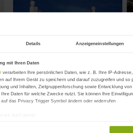
Details
Anzeigeneinstellungen
g mit Ihren Daten
r
verarbeiten Ihre persönlichen Daten, wie z. B. Ihre IP-Adresse,
en auf Ihrem Gerät zu speichern und darauf zuzugreifen und so 
Römischer Tempel in Córdoba
Vi
ung und Inhalten, Zielgruppenforschung sowie Entwicklung von
Entfernung: 0,70 km
Ent
 Ihre Daten für welche Zwecke nutzt. Sie können Ihre Einwilligun
 auf das Privacy Trigger Symbol ändern oder widerrufen
n wir auch gerne:
re geografische Lage erfassen, welche bis auf einige Meter gen
es Scannen nach bestimmten Merkmalen (Fingerprinting) identifi