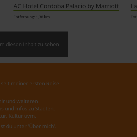
AC Hotel Cordoba Palacio by Marriott
La
Entfernung: 1,38 km
Ent
m diesen Inhalt zu sehen
 seit meiner ersten Reise
ir und weiteren
s und Infos zu Städten,
ur, Kultur uvm.
st du unter '
Über mich
'.