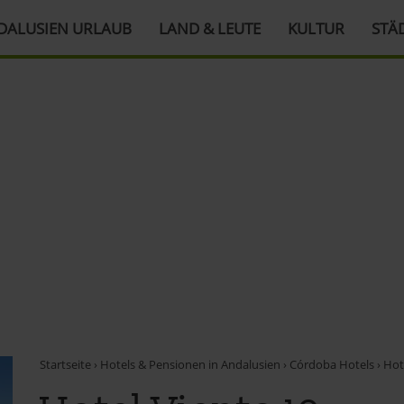
DALUSIEN URLAUB
LAND & LEUTE
KULTUR
STÄ
Startseite
›
Hotels & Pensionen in Andalusien
›
Córdoba Hotels
›
Hote