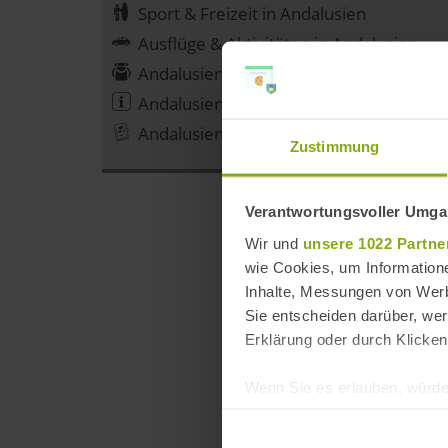
Sport & Freizeit in Andalusien
Ausflüge & Aktivitäten in Andalusien
Andalusien Reiseangebote
Andalusien Reiseinformationen
Andalusien Reiseberichte
Zustimmung
Verantwortungsvoller Umgan
Wir und
unsere 1022 Partne
wie Cookies, um Information
Inhalte, Messungen von Werb
Sie entscheiden darüber, wer
Erklärung oder durch Klicken
Wenn Sie es erlauben, würde
Informationen über Ih
Ihr Gerät durch aktiv