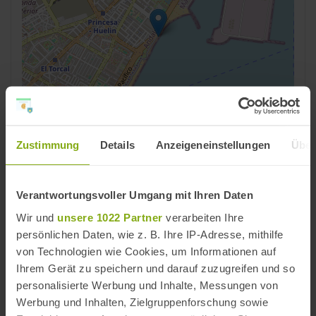
Leaflet | ©
OpenStreetMap
contributors
Zustimmung
Details
Anzeigeneinstellungen
Über
Reiseziele
Málaga
,
Costa del Sol
,
Provinz Málaga
Verantwortungsvoller Umgang mit Ihren Daten
Strände
Wir und
unsere 1022 Partner
verarbeiten Ihre
persönlichen Daten, wie z. B. Ihre IP-Adresse, mithilfe
Málaga Strände
,
Costa del Sol Strände
,
Provinz
von Technologien wie Cookies, um Informationen auf
Málaga Strände
Ihrem Gerät zu speichern und darauf zuzugreifen und so
personalisierte Werbung und Inhalte, Messungen von
Strände in der Nähe
Werbung und Inhalten, Zielgruppenforschung sowie