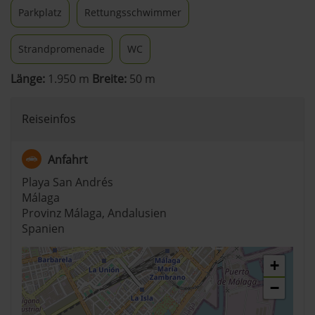
Parkplatz
Rettungsschwimmer
Strandpromenade
WC
Länge:
1.950 m
Breite:
50 m
Reiseinfos
Anfahrt
Playa San Andrés
Málaga
Provinz Málaga, Andalusien
Spanien
+
−