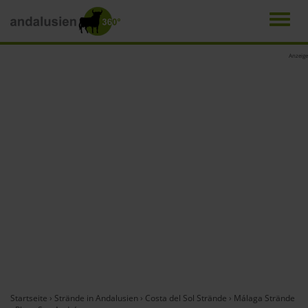
Men
Direkt
Anzeige
zum
Inhalt
Startseite
›
Strände in Andalusien
›
Costa del Sol Strände
›
Málaga Strände