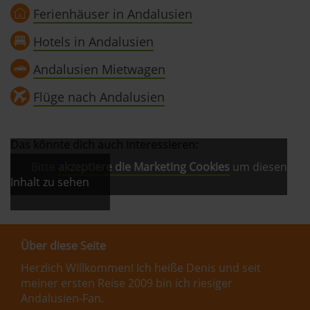
Ferienhäuser in Andalusien
Hotels in Andalusien
Andalusien Mietwagen
Flüge nach Andalusien
Das könnte dich auch interessieren:
Bitte
akzeptiere die Marketing Cookies
um diesen
Inhalt zu sehen
Über diese Seite
Herzlich Willkommen! Ich heiße Denis und seit
meiner ersten Reise 2009 bin ich riesiger
Andalusien-Fan.