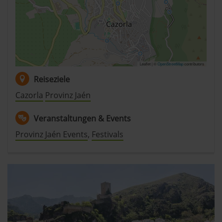
jederzeit abwählen. Weitere Hinweise zu den
verwendeten Verfahren und Begrifflichkeiten (z.B.
»Cookies«, »Marketing« und »Statistik«) erhältst du in
der Datenschutzerklärung.
Datenschutzerklärung
|
Impressum
Leaflet | ©
OpenStreetMap
contributors
Reiseziele
Cazorla
Provinz Jaén
Veranstaltungen & Events
Provinz Jaén Events
,
Festivals