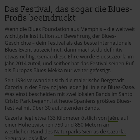
Das Festival, das sogar die Blues-
Profis beeindruckt
Wenn die Blues Foundation aus Memphis – die weltweit
wichtigste Institution zur Bewahrung der Blues-
Geschichte – dein Festival als das beste internationale
Blues-Event auszeichnet, dann machst du definitiv
etwas richtig. Genau diese Ehre wurde BluesCazorla im
Jahr 2014 zuteil, und seither hat das Festival seinen Ruf
als Europas Blues-Mekka nur weiter gefestigt.
Seit 1994 verwandelt sich die malerische Bergstadt
Cazorla
in der
Provinz Jaén
jeden Juli in eine Blues-Oase.
Was einst bescheiden mit zwei lokalen Bands im Santo
Cristo Park begann, ist heute Spaniens größtes Blues-
Festival mit über 30 auftretenden Bands.
Cazorla liegt etwa 133 Kilometer östlich von
Jaén
, auf
einer Höhe zwischen 750 und 850 Metern am
westlichen Rand des
Naturparks Sierras de Cazorla,
Segura y Las Villas
.