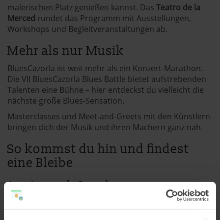
malerischen Platz genießen kannst. Das
Teatro de la
Merced
rundet das Programm mit Ausstellungen,
Workshops und Begleitveranstaltungen ab.
Mehr als nur Musik
BluesCazorla ist weit mehr als ein Konzert-Marathon.
Die VII BluesCazorla Blues Battle bietet aufstrebenden
Talenten eine Bühne – hier entdeckst du vielleicht die
nächste große Blues-Sensation.
Masterclasses und Meet-and-Greets mit den Künstlern
bringen dich der Musik und ihren Machern ganz nah.
So kommst du hin und findest
eine Bleibe
Anreise nach Cazorla
Mit dem Flugzeug:
Die nächsten Flughäfen sind
Granada-Jaén
(106 km) und
Málaga
(191 km).