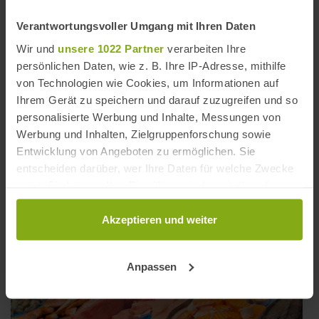
Verantwortungsvoller Umgang mit Ihren Daten
Wir und
unsere 1022 Partner
verarbeiten Ihre
Playa El Puerco / La Loma del Puerco
/ (© DW)
persönlichen Daten, wie z. B. Ihre IP-Adresse, mithilfe
von Technologien wie Cookies, um Informationen auf
Ihrem Gerät zu speichern und darauf zuzugreifen und so
personalisierte Werbung und Inhalte, Messungen von
Werbung und Inhalten, Zielgruppenforschung sowie
Entwicklung von Angeboten zu ermöglichen. Sie
entscheiden darüber, wer Ihre Daten für welche Zwecke
nutzt. Sie können Ihre Einwilligung jederzeit über die
Cookie-Erklärung oder durch Klicken auf das Privacy
Playa Punta de las Piedras
/ (© DW)
Trigger Symbol ändern oder widerrufen
Akzeptieren und weiter
Wenn Sie es erlauben, würden wir auch gerne:
Anpassen
Informationen über Ihre geografische Lage
erfassen, welche bis auf einige Meter genau sein
können