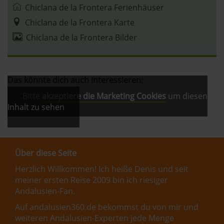
Chiclana de la Frontera Ferienhäuser
»Cookies«, »Marketing« und »Statistik«) erhältst du in
Chiclana de la Frontera Karte
der Datenschutzerklärung.
Chiclana de la Frontera Bilder
Datenschutzerklärung
|
Impressum
Das könnte dich auch interessieren:
Bitte
akzeptiere die Marketing Cookies
um diesen
Inhalt zu sehen
Über diese Seite
Herzlich Willkommen! Ich heiße Denis und seit
meiner ersten Reise 2009 bin ich riesiger
Andalusien-Fan.
Auf andalusien360.de bekommst du von mir und
weiteren Andalusien-Experten jede Menge