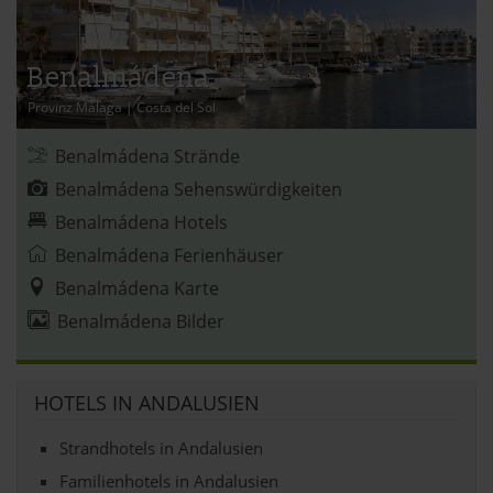
Benalmádena
Provinz Málaga
|
Costa del Sol
Benalmádena Strände
Benalmádena Sehenswürdigkeiten
Benalmádena Hotels
Benalmádena Ferienhäuser
Benalmádena Karte
Benalmádena Bilder
HOTELS IN ANDALUSIEN
Strandhotels in Andalusien
Familienhotels in Andalusien