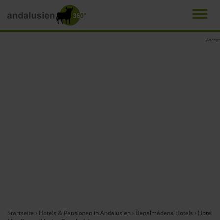
Men
Direkt
Anzeige
zum
Inhalt
Startseite
›
Hotels & Pensionen in Andalusien
›
Benalmádena Hotels
›
Hotel