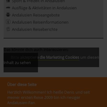
Sport & Freizeit in Andalusien
Ausflüge & Aktivitäten in Andalusien
Andalusien Reiseangebote
Andalusien Reiseinformationen
Andalusien Reiseberichte
Das könnte dich auch interessieren:
Bitte
akzeptiere die Marketing Cookies
um diesen
Inhalt zu sehen
Über diese Seite
Herzlich Willkommen! Ich heiße Denis und seit
meiner ersten Reise 2009 bin ich riesiger
Andalusien-Fan.