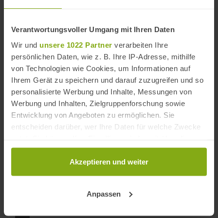
Verantwortungsvoller Umgang mit Ihren Daten
Wir und
unsere 1022 Partner
verarbeiten Ihre
persönlichen Daten, wie z. B. Ihre IP-Adresse, mithilfe
von Technologien wie Cookies, um Informationen auf
Playa La Carihuela
Ihrem Gerät zu speichern und darauf zuzugreifen und so
Entfernung: 1,40 km
personalisierte Werbung und Inhalte, Messungen von
Werbung und Inhalten, Zielgruppenforschung sowie
Entwicklung von Angeboten zu ermöglichen. Sie
Hotelinfos
entscheiden darüber, wer Ihre Daten für welche Zwecke
nutzt. Sie können Ihre Einwilligung jederzeit über die
Adresse
Cookie-Erklärung oder durch Klicken auf das Privacy
Trigger Symbol ändern oder widerrufen
Akzeptieren und weiter
Hotel Mac Puerto Marina Benalmádena
Avenida del Puerto Deportivo, s/n
Wenn Sie es erlauben, würden wir auch gerne:
29630 Benalmádena
Anpassen
Provinz Málaga, Andalusien
Informationen über Ihre geografische Lage
Spanien
erfassen, welche bis auf einige Meter genau sein