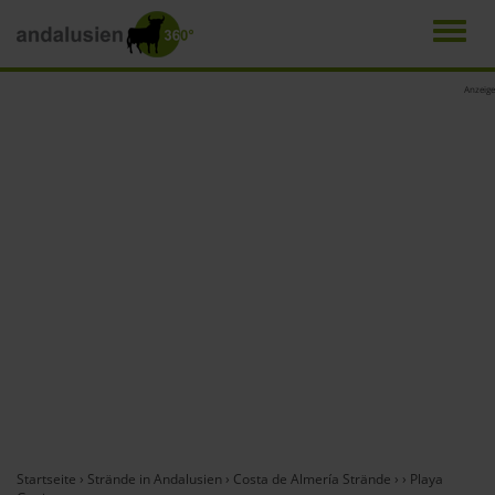
Men
Direkt
Anzeige
zum
Inhalt
Startseite
›
Strände in Andalusien
›
Costa de Almería Strände
›
›
Playa