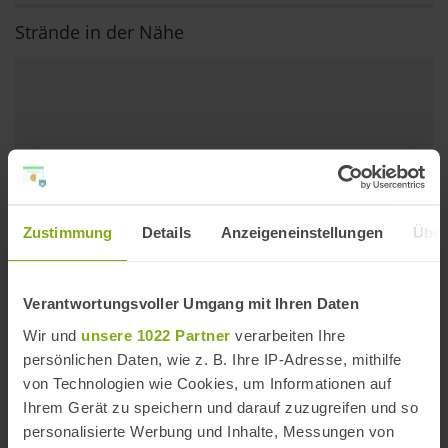
Strände in der Nähe
Zustimmung
Details
Anzeigeneinstellungen
Über
Verantwortungsvoller Umgang mit Ihren Daten
Wir und
unsere 1022 Partner
verarbeiten Ihre
persönlichen Daten, wie z. B. Ihre IP-Adresse, mithilfe
von Technologien wie Cookies, um Informationen auf
Playa La Gaviota
Ihrem Gerät zu speichern und darauf zuzugreifen und so
personalisierte Werbung und Inhalte, Messungen von
Entfernung: 3,66 km