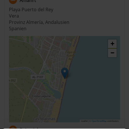
Anfahrt
Playa Puerto del Rey
Vera
Provinz Almería, Andalusien
Spanien
+
−
Leaflet | ©
OpenStreetMap
contributors