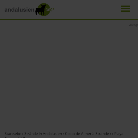
Men
Direkt
Anzeige
zum
Inhalt
Startseite
›
Strände in Andalusien
›
Costa de Almería Strände
›
›
Playa