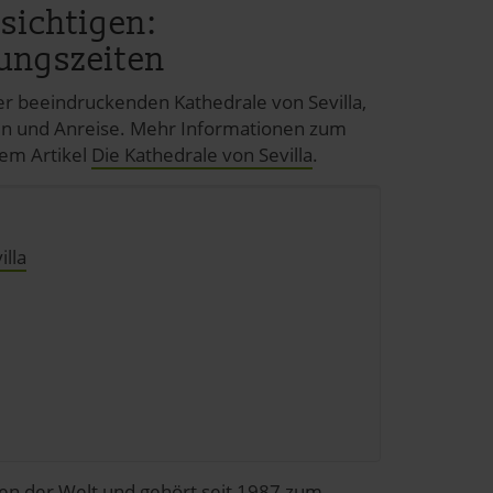
esichtigen:
nungszeiten
er beeindruckenden Kathedrale von Sevilla,
isen und Anreise. Mehr Informationen zum
em Artikel
Die Kathedrale von Sevilla
.
illa
chen der Welt und gehört seit 1987 zum