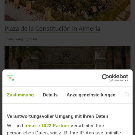
Plaza de la Constitución in Almería
Entfernung: 1,11 km
Zustimmung
Details
Anzeigeneinstellungen
Über
Verantwortungsvoller Umgang mit Ihren Daten
Wir und
unsere 1022 Partner
verarbeiten Ihre
persönlichen Daten, wie z. B. Ihre IP-Adresse, mithilfe