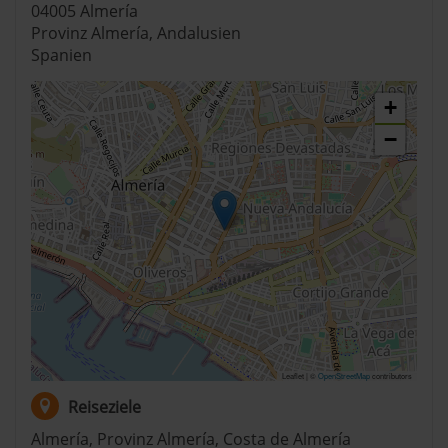
04005 Almería
Provinz Almería, Andalusien
Spanien
+
−
Leaflet | ©
OpenStreetMap
contributors
Reiseziele
Almería
,
Provinz Almería
,
Costa de Almería