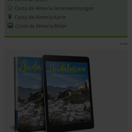
Abschnitt Einzelheiten
fest.
Costa de Almería Ferienwohnungen
andalusien360.de verwendet Cookies
Costa de Almería Karte
Costa de Almería Bilder
Einige von ihnen sind notwendig, während andere nicht
notwendig sind, jedoch helfen das Onlineangebot zu
Anzeige
verbessern und wirtschaftlich zu betreiben. Du kannst in
den Einsatz der nicht notwendigen Cookies mit dem Klick
auf die Schaltfläche »Akzeptieren« einwilligen oder dich
per Klick auf »Anpassen« anders entscheiden. Die
Einwilligung umfasst alle vorausgewählten, bzw. von dir
ausgewählten Cookies. Du kannst diese Einstellungen
jederzeit aufrufen und Cookies auch nachträglich
jederzeit abwählen. Weitere Hinweise zu den
verwendeten Verfahren und Begrifflichkeiten (z.B.
»Cookies«, »Marketing« und »Statistik«) erhältst du in
der Datenschutzerklärung.
Datenschutzerklärung
|
Impressum