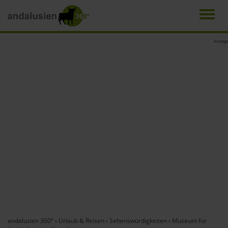
Men
Direkt
Anzeige
zum
Inhalt
andalusien 360°
›
Urlaub & Reisen
›
Sehenswürdigkeiten
›
Museum für