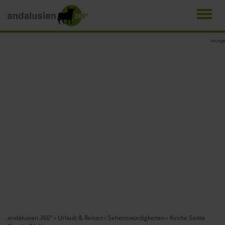
Men
Direkt
Anzeige
zum
Inhalt
andalusien 360°
›
Urlaub & Reisen
›
Sehenswürdigkeiten
›
Kirche Santa