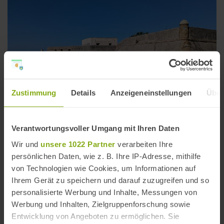
Zustimmung
Details
Anzeigeneinstellungen
Über
Verantwortungsvoller Umgang mit Ihren Daten
Festung Santa Catalina in Cádiz
Wir und
unsere 1022 Partner
verarbeiten Ihre
persönlichen Daten, wie z. B. Ihre IP-Adresse, mithilfe
Entfernung: 1,28 km
von Technologien wie Cookies, um Informationen auf
Ihrem Gerät zu speichern und darauf zuzugreifen und so
personalisierte Werbung und Inhalte, Messungen von
Werbung und Inhalten, Zielgruppenforschung sowie
Entwicklung von Angeboten zu ermöglichen. Sie