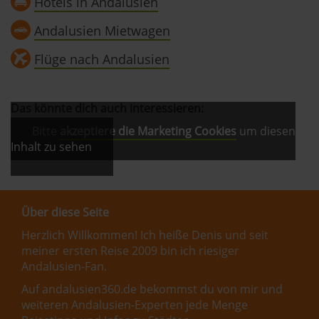
Hotels in Andalusien
Andalusien Mietwagen
Flüge nach Andalusien
Das könnte dich auch interessieren:
Bitte
akzeptiere die Marketing Cookies
um diesen
Inhalt zu sehen
Über diese Seite
Herzlich Willkommen! Ich heiße Denis und seit
meiner ersten Reise 2009 bin ich riesiger
Andalusien-Fan.
Auf andalusien360.de bekommst du von mir und
weiteren Andalusien-Experten jede Menge