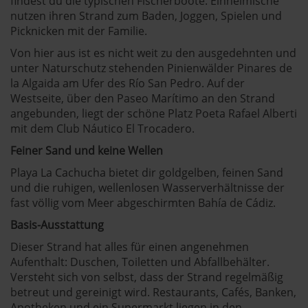
findest du die typischen Fischerboote. Einheimische
nutzen ihren Strand zum Baden, Joggen, Spielen und
Picknicken mit der Familie.
Von hier aus ist es nicht weit zu den ausgedehnten und
unter Naturschutz stehenden Pinienwälder Pinares de
la Algaida am Ufer des Río San Pedro. Auf der
Westseite, über den Paseo Marítimo an den Strand
angebunden, liegt der schöne Platz Poeta Rafael Alberti
mit dem Club Náutico El Trocadero.
Feiner Sand und keine Wellen
Playa La Cachucha bietet dir goldgelben, feinen Sand
und die ruhigen, wellenlosen Wasserverhältnisse der
fast völlig vom Meer abgeschirmten Bahía de Cádiz.
Basis-Ausstattung
Dieser Strand hat alles für einen angenehmen
Aufenthalt: Duschen, Toiletten und Abfallbehälter.
Versteht sich von selbst, dass der Strand regelmäßig
betreut und gereinigt wird. Restaurants, Cafés, Banken,
Apotheken und ein Supermarkt liegen in den