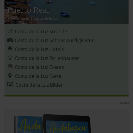
»Cookies«, »Marketing« und »Statistik«) erhältst du in
Puerto Real
der Datenschutzerklärung.
Provinz Cádiz
|
Costa de la Luz
Datenschutzerklärung
|
Impressum
Costa de la Luz Strände
Costa de la Luz Sehenswürdigkeiten
Costa de la Luz Hotels
Costa de la Luz Ferienhäuser
Costa de la Luz Events
Costa de la Luz Karte
Costa de la Luz Bilder
Anzeige