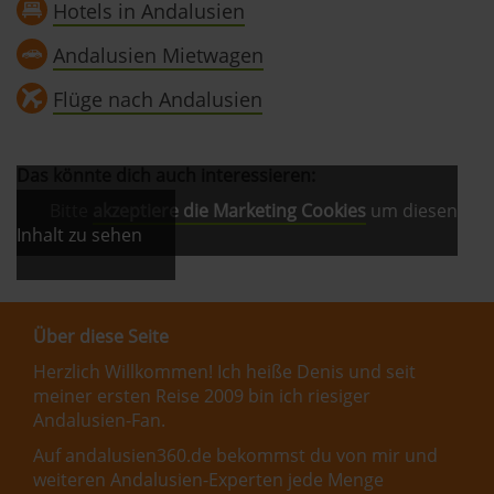
Hotels in Andalusien
Andalusien Mietwagen
Flüge nach Andalusien
Das könnte dich auch interessieren:
Bitte
akzeptiere die Marketing Cookies
um diesen
Inhalt zu sehen
Über diese Seite
Herzlich Willkommen! Ich heiße Denis und seit
meiner ersten Reise 2009 bin ich riesiger
Andalusien-Fan.
Auf andalusien360.de bekommst du von mir und
weiteren Andalusien-Experten jede Menge