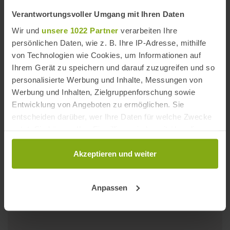
Verantwortungsvoller Umgang mit Ihren Daten
Wir und
unsere 1022 Partner
verarbeiten Ihre
persönlichen Daten, wie z. B. Ihre IP-Adresse, mithilfe
von Technologien wie Cookies, um Informationen auf
Ihrem Gerät zu speichern und darauf zuzugreifen und so
personalisierte Werbung und Inhalte, Messungen von
Werbung und Inhalten, Zielgruppenforschung sowie
Entwicklung von Angeboten zu ermöglichen. Sie
entscheiden darüber, wer Ihre Daten für welche Zwecke
nutzt. Sie können Ihre Einwilligung jederzeit über die
Cookie-Erklärung oder durch Klicken auf das Privacy
Playa de la Victoria
Trigger Symbol ändern oder widerrufen
Akzeptieren und weiter
Entfernung: 9,09 km
Wenn Sie es erlauben, würden wir auch gerne:
Anpassen
Informationen über Ihre geografische Lage
erfassen, welche bis auf einige Meter genau sein
können
Ihr Gerät durch aktives Scannen nach