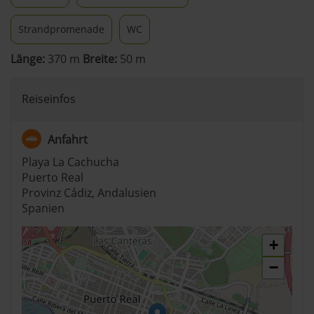
Strandpromenade
WC
Länge:
370 m
Breite:
50 m
Reiseinfos
Anfahrt
Playa La Cachucha
Puerto Real
Provinz Cádiz, Andalusien
Spanien
+
−