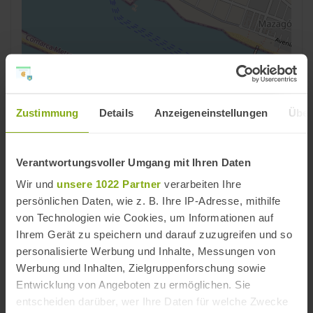
Leaflet | ©
OpenStreetMap
contributors
Zustimmung
Details
Anzeigeneinstellungen
Über
Reiseziele
Palos de la Frontera
,
Costa de la Luz
,
Provinz
Huelva
Verantwortungsvoller Umgang mit Ihren Daten
Wir und
unsere 1022 Partner
verarbeiten Ihre
Strände
persönlichen Daten, wie z. B. Ihre IP-Adresse, mithilfe
Costa de la Luz Strände
,
Provinz Huelva Strände
von Technologien wie Cookies, um Informationen auf
Ihrem Gerät zu speichern und darauf zuzugreifen und so
personalisierte Werbung und Inhalte, Messungen von
Strände in der Nähe
Werbung und Inhalten, Zielgruppenforschung sowie
Entwicklung von Angeboten zu ermöglichen. Sie
entscheiden darüber, wer Ihre Daten für welche Zwecke