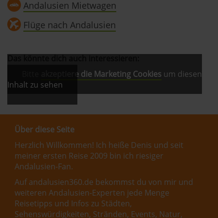
Andalusien Mietwagen
Flüge nach Andalusien
Das könnte dich auch interessieren:
Bitte
akzeptiere die Marketing Cookies
um diesen
Inhalt zu sehen
Über diese Seite
Herzlich Willkommen! Ich heiße Denis und seit
meiner ersten Reise 2009 bin ich riesiger
Andalusien-Fan.
Auf andalusien360.de bekommst du von mir und
weiteren Andalusien-Experten jede Menge
Reisetipps und Infos zu Städten,
Sehenswürdigkeiten, Stränden, Events, Natur,