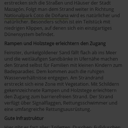
erstrecken sich die Straßen und Häuser der Stadt
Mazagón. Folgt man dem Strand weiter in Richtung
Nationalpark Coto de Doñana
wird es natürlicher und
natürlicher. Besonders schön ist ein Teilstück mit
niedrigen Klippen, auf denen sich ein einzigartiges
Dünensystem befindet.
Rampen und Holzstege erleichtern den Zugang
Feinster, dunkelgoldener Sand fällt flach ab ins Meer
und die weitläufigen Sandbänke in Ufernähe machen
den Strand selbst für Familien mit kleinen Kindern zum
Badeparadies. Dem kommen auch die ruhigen
Wasserverhältnisse entgegen. Am Strandrand
erstreckt sich eine Zone mit Vegetation. Mit Schildern
gekennzeichnete Rampen und Holzstege erleichtern
den Zugang zum barrierefreien Strand. Der Strand
verfügt über Signalflaggen, Rettungsschwimmer und
eine umfangreiche Rettungsausrüstung.
Gute Infrastruktur
Hier gibt es fast alles: Toiletten, Duschen, Fußduschen,