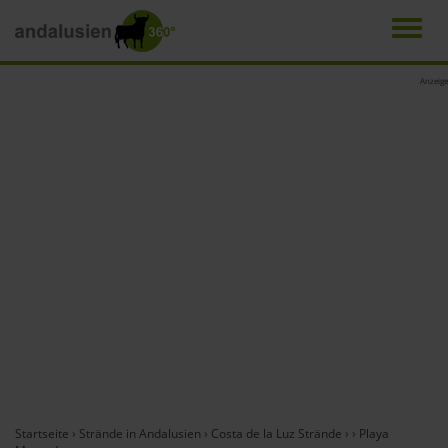
Men
Direkt
Anzeige
zum
Inhalt
Startseite
›
Strände in Andalusien
›
Costa de la Luz Strände
›
›
Playa