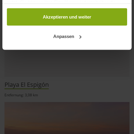
nutzt. Sie können Ihre Einwilligung jederzeit über die
Cookie-Erklärung oder durch Klicken auf das Privacy
Trigger Symbol ändern oder widerrufen
Akzeptieren und weiter
Wenn Sie es erlauben, würden wir auch gerne:
Anpassen
Informationen über Ihre geografische Lage
erfassen, welche bis auf einige Meter genau sein
können
Ihr Gerät durch aktives Scannen nach
bestimmten Merkmalen (Fingerprinting) identifizieren
Erfahren Sie mehr darüber, wie Ihre persönlichen Daten
Playa El Espigón
verarbeitet werden, und legen Sie Ihre Präferenzen im
Abschnitt Einzelheiten
fest.
Entfernung: 3,08 km
andalusien360.de verwendet Cookies
Einige von ihnen sind notwendig, während andere nicht
notwendig sind, jedoch helfen das Onlineangebot zu
verbessern und wirtschaftlich zu betreiben. Du kannst in