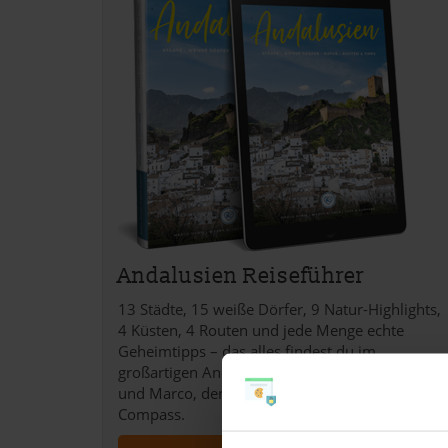
Andalusien Reiseführer
13 Städte, 15 weiße Dörfer, 9 Natur-Highlights,
4 Küsten, 4 Routen und jede Menge echte
Geheimtipps – das alles findest du im
großartigen Andalusien Reiseführer von Sara
und Marco, den beiden Gründern von Love and
Compass.