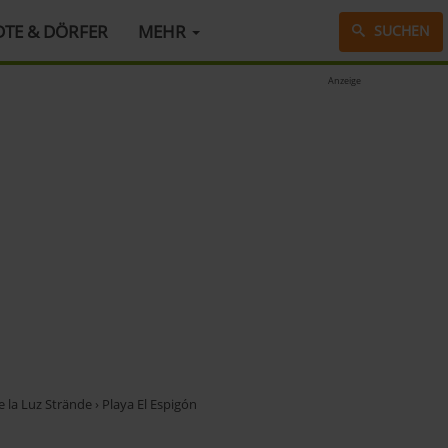
DTE & DÖRFER
MEHR
SUCHEN
Anzeige
e la Luz Strände
›
Playa El Espigón