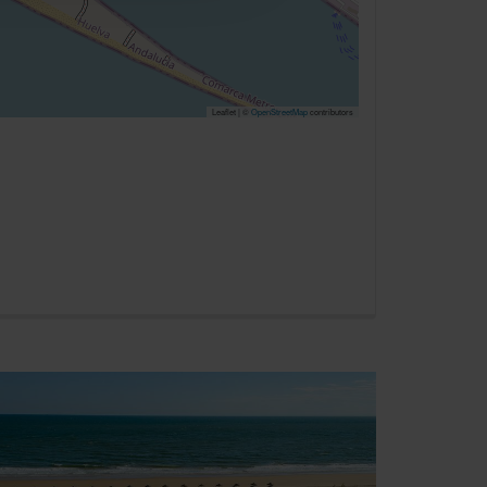
nlineangebot zu verbessern
dem Klick auf die
n. Die Einwilligung umfasst
erzeit aufrufen und Cookies
rifflichkeiten (z.B.
Leaflet | ©
OpenStreetMap
contributors