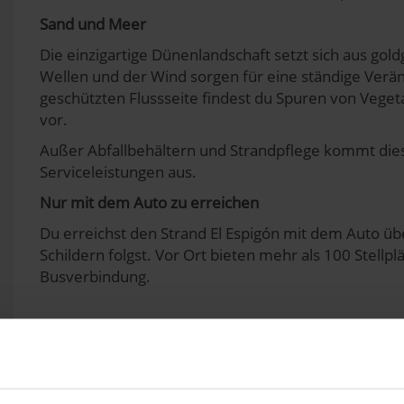
Sand und Meer
Die einzigartige Dünenlandschaft setzt sich aus 
Wellen und der Wind sorgen für eine ständige Verä
geschützten Flussseite findest du Spuren von Veget
vor.
Außer Abfallbehältern und Strandpflege kommt die
Serviceleistungen aus.
Nur mit dem Auto zu erreichen
Du erreichst den Strand El Espigón mit dem Auto übe
Schildern folgst. Vor Ort bieten mehr als 100 Stellp
Busverbindung.
Strand Playa El Espigón: Angebote 
Rettungsschwimmer