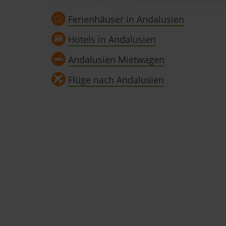
Einige von ihnen sind notwen
und wirtschaftlich zu betrei
Ferienhäuser in Andalusien
Schaltfläche »Akzeptieren« e
alle vorausgewählten, bzw. v
Hotels in Andalusien
auch nachträglich jederzeit 
Andalusien Mietwagen
»Cookies«, »Marketing« und »
Flüge nach Andalusien
Datenschutzerklärung
|
Im