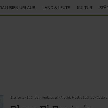
DALUSIEN URLAUB
LAND & LEUTE
KULTUR
STÄ
Startseite
›
Strände in Andalusien
›
Provinz Huelva Strände
›
Costa d