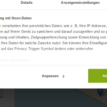
Länge:
300 m
Breite:
150 m
Details
Anzeigeneinstellungen
Reiseinfos
g mit Ihren Daten
r
verarbeiten Ihre persönlichen Daten, wie z. B. Ihre IP-Adresse,
Anfahrt
en auf Ihrem Gerät zu speichern und darauf zuzugreifen und so 
Playa Espigón
ung und Inhalten, Zielgruppenforschung sowie Entwicklung von
Huelva
 Ihre Daten für welche Zwecke nutzt. Sie können Ihre Einwilligun
Provinz Huelva, Andalusien
 auf das Privacy Trigger Symbol ändern oder widerrufen
Spanien
n wir auch gerne:
re geografische Lage erfassen, welche bis auf einige Meter gen
es Scannen nach bestimmten Merkmalen (Fingerprinting) identifi
Anpassen
Ak
ie Ihre persönlichen Daten verarbeitet werden, und legen Sie I
t Cookies