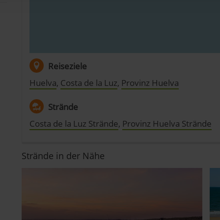
dig, während andere nicht notwendig sind, jedoch helfen das O
ben. Du kannst in den Einsatz der nicht notwendigen Cookies mit 
inwilligen oder dich per Klick auf »Anpassen« anders entscheide
on dir ausgewählten Cookies. Du kannst diese Einstellungen jed
abwählen. Weitere Hinweise zu den verwendeten Verfahren und Beg
Statistik«) erhältst du in der Datenschutzerklärung.
Reiseziele
Huelva
,
Costa de la Luz
,
Provinz Huelva
pressum
Strände
Costa de la Luz Strände
,
Provinz Huelva Strände
Strände in der Nähe