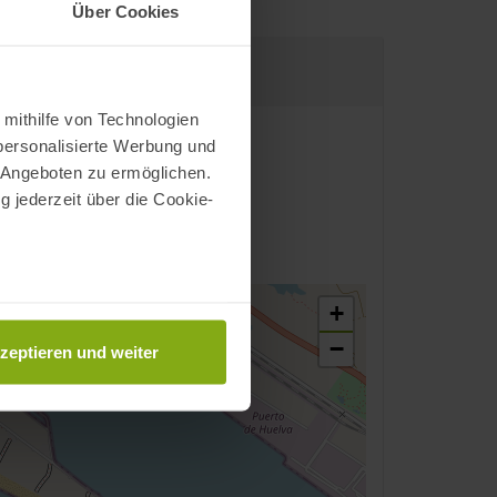
Über Cookies
 mithilfe von Technologien
personalisierte Werbung und
 Angeboten zu ermöglichen.
g jederzeit über die Cookie-
+
au sein können
zieren
−
zeptieren und weiter
hre Präferenzen im
Abschnitt