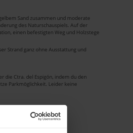
goldgelbem Sand zusammen und moderate
nderung des Naturschauspiels. Auf der
ation, einen befestigten Weg und Holzstege
ser Strand ganz ohne Ausstattung und
r die Ctra. del Espigón, indem du den
lätze Parkmöglichkeit. Leider keine
und Service