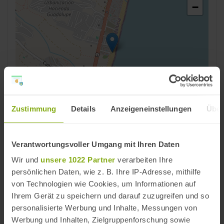
−
Zustimmung
Details
Anzeigeneinstellungen
Über
Leaflet | ©
OpenStreetMap
contributors
Reiseziele
Verantwortungsvoller Umgang mit Ihren Daten
Manilva
,
Costa del Sol
,
Provinz Málaga
Wir und
unsere 1022 Partner
verarbeiten Ihre
persönlichen Daten, wie z. B. Ihre IP-Adresse, mithilfe
Strände
von Technologien wie Cookies, um Informationen auf
Manilva Strände
,
Costa del Sol Strände
,
Provinz
Ihrem Gerät zu speichern und darauf zuzugreifen und so
Málaga Strände
personalisierte Werbung und Inhalte, Messungen von
Werbung und Inhalten, Zielgruppenforschung sowie