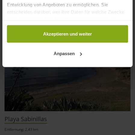
Entwicklung von Angeboten zu ermöglichen. Sie
Strände in der Nähe
entscheiden darüber, wer Ihre Daten für welche Zwecke
nutzt. Sie können Ihre Einwilligung jederzeit über die
Cookie-Erklärung oder durch Klicken auf das Privacy
Trigger Symbol ändern oder widerrufen
Akzeptieren und weiter
Wenn Sie es erlauben, würden wir auch gerne:
Anpassen
Informationen über Ihre geografische Lage
erfassen, welche bis auf einige Meter genau sein
können
Ihr Gerät durch aktives Scannen nach
bestimmten Merkmalen (Fingerprinting) identifizieren
Erfahren Sie mehr darüber, wie Ihre persönlichen Daten
verarbeitet werden, und legen Sie Ihre Präferenzen im
Abschnitt Einzelheiten
fest.
Playa Sabinillas
andalusien360.de verwendet Cookies
Entfernung: 2,43 km