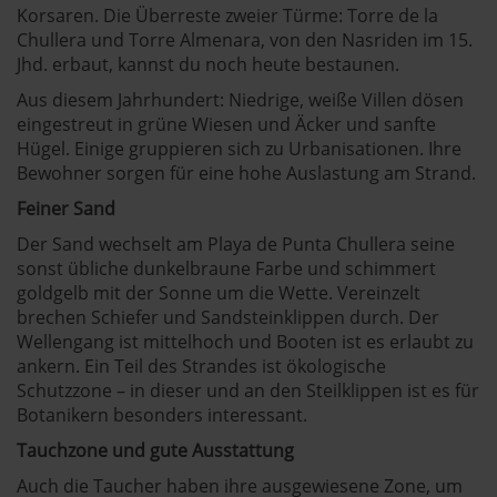
Korsaren. Die Überreste zweier Türme: Torre de la
Chullera und Torre Almenara, von den Nasriden im 15.
Jhd. erbaut, kannst du noch heute bestaunen.
Aus diesem Jahrhundert: Niedrige, weiße Villen dösen
eingestreut in grüne Wiesen und Äcker und sanfte
Hügel. Einige gruppieren sich zu Urbanisationen. Ihre
Bewohner sorgen für eine hohe Auslastung am Strand.
Feiner Sand
Der Sand wechselt am Playa de Punta Chullera seine
sonst übliche dunkelbraune Farbe und schimmert
goldgelb mit der Sonne um die Wette. Vereinzelt
brechen Schiefer und Sandsteinklippen durch. Der
Wellengang ist mittelhoch und Booten ist es erlaubt zu
ankern. Ein Teil des Strandes ist ökologische
Schutzzone – in dieser und an den Steilklippen ist es für
Botanikern besonders interessant.
Tauchzone und gute Ausstattung
Auch die Taucher haben ihre ausgewiesene Zone, um