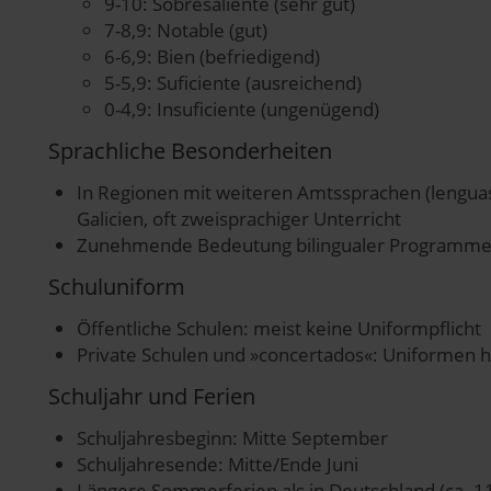
9-10: Sobresaliente (sehr gut)
7-8,9: Notable (gut)
6-6,9: Bien (befriedigend)
5-5,9: Suficiente (ausreichend)
0-4,9: Insuficiente (ungenügend)
Sprachliche Besonderheiten
In Regionen mit weiteren Amtssprachen (lenguas c
Galicien, oft zweisprachiger Unterricht
Zunehmende Bedeutung bilingualer Programme (
Schuluniform
Öffentliche Schulen: meist keine Uniformpflicht
Private Schulen und »concertados«: Uniformen hä
Schuljahr und Ferien
Schuljahresbeginn: Mitte September
Schuljahresende: Mitte/Ende Juni
Längere Sommerferien als in Deutschland (ca. 