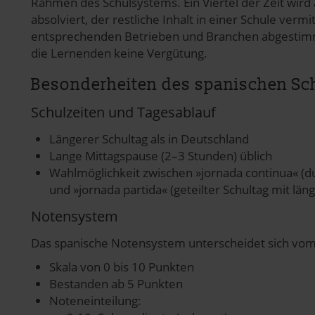
Rahmen des Schulsystems. Ein Viertel der Zeit wird 
absolviert, der restliche Inhalt in einer Schule verm
pressum
entsprechenden Betrieben und Branchen abgestim
die Lernenden keine Vergütung.
Besonderheiten des spanischen Sc
Schulzeiten und Tagesablauf
Längerer Schultag als in Deutschland
Lange Mittagspause (2–3 Stunden) üblich
Wahlmöglichkeit zwischen »jornada continua« (d
und »jornada partida« (geteilter Schultag mit län
Notensystem
Das spanische Notensystem unterscheidet sich vo
Skala von 0 bis 10 Punkten
Bestanden ab 5 Punkten
Noteneinteilung: