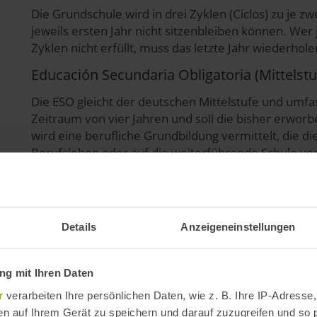
Die Grundschule wird in drei Zyklen (Ciclos) zu je zw
jeweils ersten Jahr nicht sitzenbleiben können. We
Zyklen nicht erfüllt, muss das letzte Jahr wiederhole
Educación Secundaria Obligatoria (Mittelstu
Die ESO gleicht der deutschen Mittelstufe und umfa
Zeitraum von vier Jahren und soll die bisher erworb
wird eine berufliche Grundbildung vermittelt, die d
Berufsleben oder auf die weiterführende Schule vor
In Spanien schaffen zwischen 15% und 20% der Juge
diese Schüler gibt es ein soziales Garantieprogramm
Befähigung für eine Beschäftigung oder eine Ausbil
Details
Anzeigeneinstellungen
Wichtige Punkte des Schulbesuchs sind die Berufsori
natürlich auch ein gewisses Maß an Allgemeinbildun
g mit Ihren Daten
Bachillerato oder Formación Profesional
r
verarbeiten Ihre persönlichen Daten, wie z. B. Ihre IP-Adresse,
Nach einem Abschluss in der ESO können sich die Sc
en auf Ihrem Gerät zu speichern und darauf zuzugreifen und so 