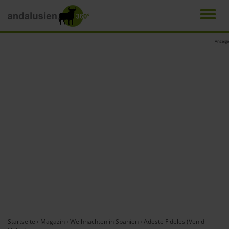
Men
Direkt
Anzeige
zum
Inhalt
Startseite
›
Magazin
›
Weihnachten in Spanien
›
Adeste Fideles (Venid