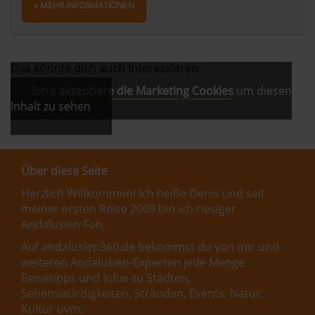
» MEHR INFORMATIONEN
Das könnte dich auch interessieren:
Bitte
akzeptiere die Marketing Cookies
um diesen
Inhalt zu sehen
Über diese Seite
Herzlich Willkommen! Ich heiße Denis und seit
meiner ersten Reise 2009 bin ich riesiger
Andalusien-Fan.
Auf andalusien360.de bekommst du von mir und
weiteren Andalusien-Experten jede Menge
Reisetipps und Infos zu Städten,
Sehenswürdigkeiten, Stränden, Events, Natur,
Kultur uvm.