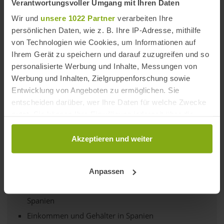
Verantwortungsvoller Umgang mit Ihren Daten
Wir und
unsere 1022 Partner
verarbeiten Ihre
Campana sobre campana
persönlichen Daten, wie z. B. Ihre IP-Adresse, mithilfe
von Technologien wie Cookies, um Informationen auf
Arre borriquito
Ihrem Gerät zu speichern und darauf zuzugreifen und so
personalisierte Werbung und Inhalte, Messungen von
Noche de paz, noche de amor
Werbung und Inhalten, Zielgruppenforschung sowie
Entwicklung von Angeboten zu ermöglichen. Sie
Ay del chiquirritín
entscheiden darüber, wer Ihre Daten für welche Zwecke
nutzt. Sie können Ihre Einwilligung jederzeit über die
Feliz Navidad
Cookie-Erklärung oder durch Klicken auf das Privacy
Trigger Symbol ändern oder widerrufen
Akzeptieren und weiter
Wenn Sie es erlauben, würden wir auch gerne:
SPANIEN MAGAZIN
Anpassen
Informationen über Ihre geografische Lage
Typisch spanisch! - Vorurteile und Wahrheit über
erfassen, welche bis auf einige Meter genau sein
Spanien
können
Ihr Gerät durch aktives Scannen nach
Einkommen und Gehälter in Spanien
bestimmten Merkmalen (Fingerprinting) identifizieren