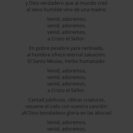
y Dios verdadero que al mundo creó
al seno humilde vino de una madre:
Venid, adoremos,
venid, adoremos,
venid, adoremos,
a Cristo el Señor.
En pobre pesebre yace reclinado,
al hombre ofrece eternal salvación.
El Santo Mesías, Verbo humanado:
Venid, adoremos,
venid, adoremos,
venid, adoremos,
a Cristo el Señor.
Cantad jubilosas, célicas criaturas,
resuene el cielo con vuestra canción:
¡Al Dios bondadoso gloria en las alturas!
Venid, adoremos,
venid, adoremos,