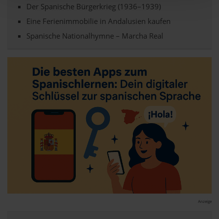
Der Spanische Bürgerkrieg (1936–1939)
Erfahren Sie mehr darüber, wie Ihre persönlichen Daten
Eine Ferienimmobilie in Andalusien kaufen
verarbeitet werden, und legen Sie Ihre Präferenzen im
Spanische Nationalhymne – Marcha Real
Abschnitt Einzelheiten
fest.
andalusien360.de verwendet Cookies
Einige von ihnen sind notwendig, während andere nicht
notwendig sind, jedoch helfen das Onlineangebot zu
verbessern und wirtschaftlich zu betreiben. Du kannst in
den Einsatz der nicht notwendigen Cookies mit dem Klick
auf die Schaltfläche »Akzeptieren« einwilligen oder dich
per Klick auf »Anpassen« anders entscheiden. Die
Einwilligung umfasst alle vorausgewählten, bzw. von dir
ausgewählten Cookies. Du kannst diese Einstellungen
jederzeit aufrufen und Cookies auch nachträglich
jederzeit abwählen. Weitere Hinweise zu den
verwendeten Verfahren und Begrifflichkeiten (z.B.
Anzeige
»Cookies«, »Marketing« und »Statistik«) erhältst du in