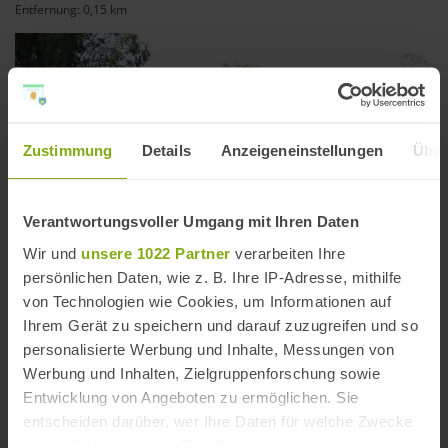
Entfernung: 0,15 km
Zustimmung
Details
Anzeigeneinstellungen
Über
Verantwortungsvoller Umgang mit Ihren Daten
Wir und
unsere 1022 Partner
verarbeiten Ihre
persönlichen Daten, wie z. B. Ihre IP-Adresse, mithilfe
von Technologien wie Cookies, um Informationen auf
Ihrem Gerät zu speichern und darauf zuzugreifen und so
personalisierte Werbung und Inhalte, Messungen von
Sherry Bodega González Byass in Jerez
Werbung und Inhalten, Zielgruppenforschung sowie
Entfernung: 0,22 km
Entwicklung von Angeboten zu ermöglichen. Sie
entscheiden darüber, wer Ihre Daten für welche Zwecke
nutzt. Sie können Ihre Einwilligung jederzeit über die