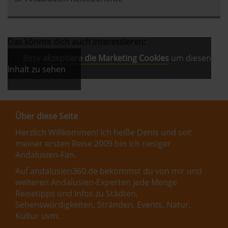
Das könnte dich auch interessieren:
Bitte
akzeptiere die Marketing Cookies
um diesen
Inhalt zu sehen
Über diese Seite
Herzlich Willkommen! Ich heiße Denis und seit
meiner ersten Reise 2009 bin ich riesiger
Andalusien-Fan.
Auf andalusien360.de bekommst du von mir und
weiteren Andalusien-Experten jede Menge
Reisetipps und Infos zu Städten,
Sehenswürdigkeiten, Stränden, Events, Natur,
Kultur uvm.