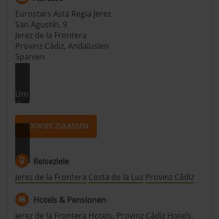
den Einsatz der nicht notwendigen Cookies mit dem Klick
Eurostars Asta Regia Jerez
auf die Schaltfläche »Akzeptieren« einwilligen oder dich
San Agustín, 9
per Klick auf »Anpassen« anders entscheiden. Die
Jerez de la Frontera
Einwilligung umfasst alle vorausgewählten, bzw. von dir
Provinz Cádiz, Andalusien
ausgewählten Cookies. Du kannst diese Einstellungen
Spanien
jederzeit aufrufen und Cookies auch nachträglich
jederzeit abwählen. Weitere Hinweise zu den
verwendeten Verfahren und Begrifflichkeiten (z.B.
Um dir die Karte anschauen zu können, musst du
»Cookies«, »Marketing« und »Statistik«) erhältst du in
die Marketing Cookies akzeptieren.
der Datenschutzerklärung.
COOKIES ZULASSEN
Datenschutzerklärung
|
Impressum
Reiseziele
Jerez de la Frontera
Costa de la Luz
Provinz Cádiz
Hotels & Pensionen
Jerez de la Frontera Hotels
,
Provinz Cádiz Hotels
,