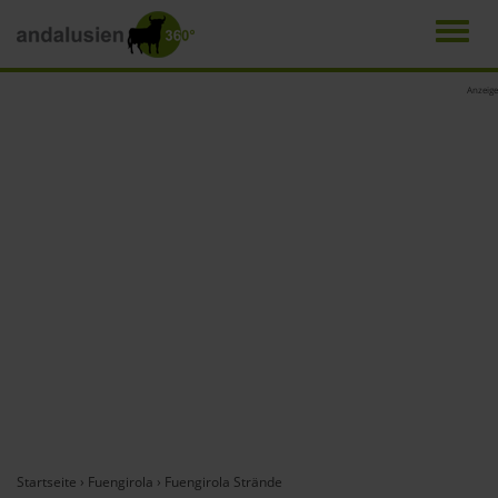
Men
Direkt
Anzeige
zum
Inhalt
Startseite
›
Fuengirola
›
Fuengirola Strände