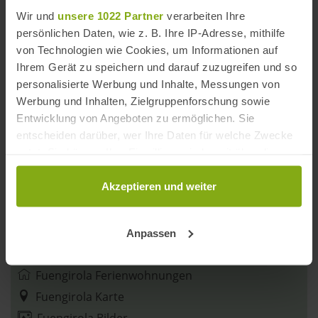
Wir und
unsere 1022 Partner
verarbeiten Ihre
persönlichen Daten, wie z. B. Ihre IP-Adresse, mithilfe
von Technologien wie Cookies, um Informationen auf
Ihrem Gerät zu speichern und darauf zuzugreifen und so
personalisierte Werbung und Inhalte, Messungen von
Werbung und Inhalten, Zielgruppenforschung sowie
Entwicklung von Angeboten zu ermöglichen. Sie
entscheiden darüber, wer Ihre Daten für welche Zwecke
Fuengirola
nutzt. Sie können Ihre Einwilligung jederzeit über die
Provinz Málaga
|
Costa del Sol
Cookie-Erklärung oder durch Klicken auf das Privacy
Trigger Symbol ändern oder widerrufen
Akzeptieren und weiter
Fuengirola Strände
Fuengirola Sehenswürdigkeiten
Wenn Sie es erlauben, würden wir auch gerne:
Fuengirola Events
Anpassen
Informationen über Ihre geografische Lage
Fuengirola Hotels
erfassen, welche bis auf einige Meter genau sein
können
Fuengirola Ferienwohnungen
Ihr Gerät durch aktives Scannen nach
Fuengirola Karte
bestimmten Merkmalen (Fingerprinting) identifizieren