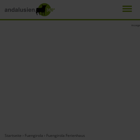
Men
Direkt
Anzeige
zum
Inhalt
Startseite
›
Fuengirola
›
Fuengirola Ferienhaus