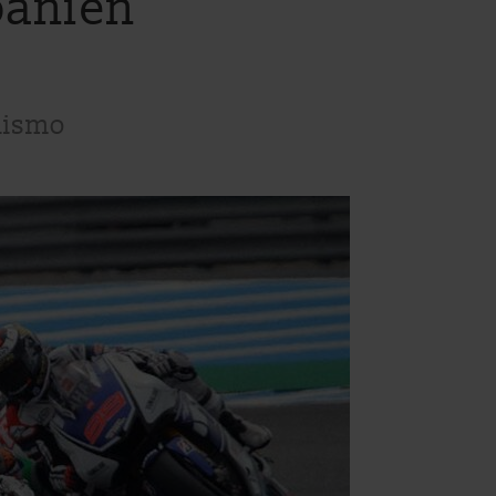
panien
lismo