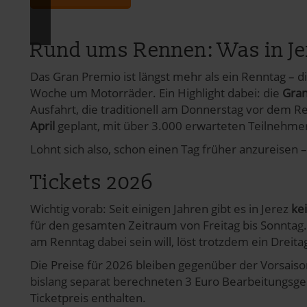
pressum
Rund ums Rennen: Was in Jer
Das Gran Premio ist längst mehr als ein Renntag – di
Woche um Motorräder. Ein Highlight dabei: die
Gran
Ausfahrt, die traditionell am Donnerstag vor dem Re
April
geplant, mit über 3.000 erwarteten Teilnehmern.
Lohnt sich also, schon einen Tag früher anzureisen –
Tickets 2026
Wichtig vorab: Seit einigen Jahren gibt es in Jerez
ke
für den gesamten Zeitraum von Freitag bis Sonntag. 
am Renntag dabei sein will, löst trotzdem ein Dreita
Die Preise für 2026 bleiben gegenüber der Vorsaiso
bislang separat berechneten 3 Euro Bearbeitungsge
Ticketpreis enthalten.