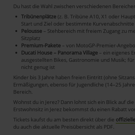
Du hast die Wahl zwischen verschiedenen Bereiche
Tribünenplätze
(z. B. Tribüne A10, X1 oder Hauptt
Start und Ziel oder bestimmte Kurvenabschnitte
Pelousse
– Stehbereich mit freiem Zugang zu me
Sitzplatz
Premium-Pakete
– von MotoGP-Premier-Angebote
Ducati House – Panorama Village
– ein eigenes E
ausgestellten Bikes, Gastronomie und Musik; für
nicht genug ist
Kinder bis 3 Jahre haben freien Eintritt (ohne Sitzan
Ermäßigungen, ebenso für Jugendliche (14–25 Jahre
Bereich.
Wohnst du in Jerez? Dann lohnt sich ein Blick auf d
Erstwohnsitz in Jerez bekommst du einen Rabatt von
Tickets kaufst du am besten direkt über die
offiziel
du auch die aktuelle Preisübersicht als PDF.