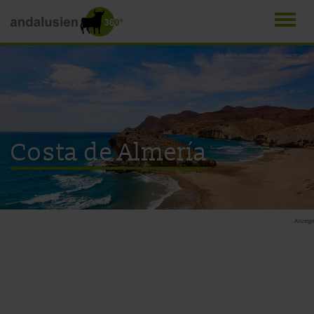
Men
Direkt
DER PLAYA DEL MONSUL IM NATURPARK CABO DE GATA
Tono Balaguer / Shutterstock.com
zum
Inhalt
Costa de Almería
Anzeige