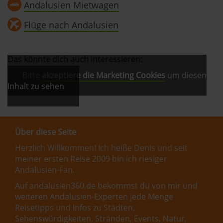
Andalusien Mietwagen
Flüge nach Andalusien
Das könnte dich auch interessieren:
Bitte
akzeptiere die Marketing Cookies
um diesen
Inhalt zu sehen
Über diese Seite
Herzlich Willkommen! Ich heiße Denis und seit
meiner ersten Reise 2009 bin ich riesiger
Andalusien-Fan.
Auf andalusien360.de bekommst du von mir und
weiteren Andalusien-Experten jede Menge
Reisetipps und Infos zu Städten,
Sehenswürdigkeiten, Stränden, Events, Natur,