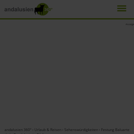
Men
Direkt
Anzeige
zum
Inhalt
andalusien 360°
›
Urlaub & Reisen
›
Sehenswürdigkeiten
›
Festung Baluarte