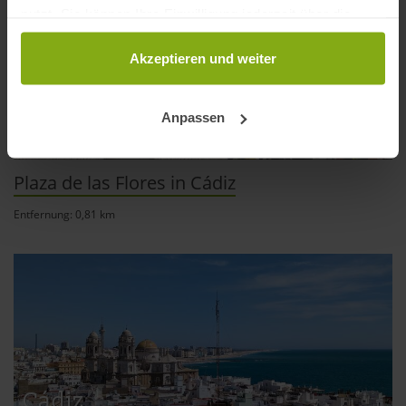
nutzt. Sie können Ihre Einwilligung jederzeit über die
Cookie-Erklärung oder durch Klicken auf das Privacy
Trigger Symbol ändern oder widerrufen
Akzeptieren und weiter
Wenn Sie es erlauben, würden wir auch gerne:
Anpassen
Informationen über Ihre geografische Lage
erfassen, welche bis auf einige Meter genau sein
können
Plaza de las Flores in Cádiz
Ihr Gerät durch aktives Scannen nach
bestimmten Merkmalen (Fingerprinting) identifizieren
Entfernung: 0,81 km
Erfahren Sie mehr darüber, wie Ihre persönlichen Daten
verarbeitet werden, und legen Sie Ihre Präferenzen im
Abschnitt Einzelheiten
fest.
andalusien360.de verwendet Cookies
Einige von ihnen sind notwendig, während andere nicht
notwendig sind, jedoch helfen das Onlineangebot zu
Cádiz