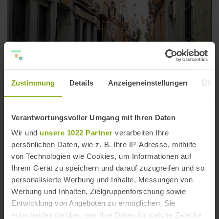
Zustimmung
Details
Anzeigeneinstellungen
Über
Verantwortungsvoller Umgang mit Ihren Daten
Stadtviertel La Viña in Cádiz
Wir und
unsere 1022 Partner
verarbeiten Ihre
Entfernung: 0,87 km
persönlichen Daten, wie z. B. Ihre IP-Adresse, mithilfe
von Technologien wie Cookies, um Informationen auf
Ihrem Gerät zu speichern und darauf zuzugreifen und so
personalisierte Werbung und Inhalte, Messungen von
Werbung und Inhalten, Zielgruppenforschung sowie
Entwicklung von Angeboten zu ermöglichen. Sie
entscheiden darüber, wer Ihre Daten für welche Zwecke