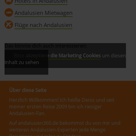
Hotels in Andalusien
Andalusien Mietwagen
Flüge nach Andalusien
Das könnte dich auch interessieren:
Bitte
akzeptiere die Marketing Cookies
um diesen
Inhalt zu sehen
Über diese Seite
Herzlich Willkommen! Ich heiße Denis und seit
meiner ersten Reise 2009 bin ich riesiger
Andalusien-Fan.
Auf andalusien360.de bekommst du von mir und
weiteren Andalusien-Experten jede Menge