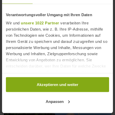
Verantwortungsvoller Umgang mit Ihren Daten
Wir und
unsere 1022 Partner
verarbeiten Ihre
persönlichen Daten, wie z. B. Ihre IP-Adresse, mithilfe
von Technologien wie Cookies, um Informationen auf
Ihrem Gerät zu speichern und darauf zuzugreifen und so
personalisierte Werbung und Inhalte, Messungen von
Werbung und Inhalten, Zielgruppenforschung sowie
Entwicklung von Angeboten zu ermöglichen. Sie
entscheiden darüber, wer Ihre Daten für welche Zwecke
nutzt. Sie können Ihre Einwilligung jederzeit über die
Cookie-Erklärung oder durch Klicken auf das Privacy
Kirche San Miguel in Jerez
Trigger Symbol ändern oder widerrufen
Akzeptieren und weiter
Entfernung: 1,53 km
Wenn Sie es erlauben, würden wir auch gerne:
Anpassen
Informationen über Ihre geografische Lage
erfassen, welche bis auf einige Meter genau sein