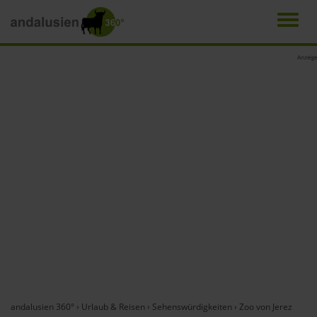
Men
Direkt
Anzeige
zum
Inhalt
andalusien 360°
›
Urlaub & Reisen
›
Sehenswürdigkeiten
›
Zoo von Jerez