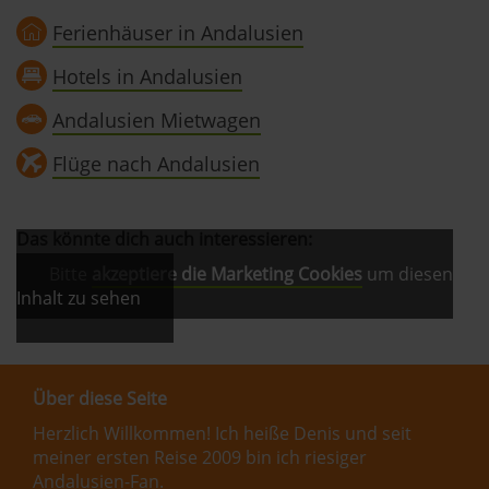
Ferienhäuser in Andalusien
Hotels in Andalusien
Andalusien Mietwagen
Flüge nach Andalusien
Das könnte dich auch interessieren:
Bitte
akzeptiere die Marketing Cookies
um diesen
Inhalt zu sehen
Über diese Seite
Herzlich Willkommen! Ich heiße Denis und seit
meiner ersten Reise 2009 bin ich riesiger
Andalusien-Fan.