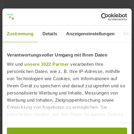
Adresse
Acuario de Sevilla
Muelle de las Delicias, s/n
Zustimmung
Details
Anzeigeneinstellungen
Über
41012 Sevilla
Provinz Sevilla, Andalusien
Spanien
Verantwortungsvoller Umgang mit Ihren Daten
Wir und
unsere 1022 Partner
verarbeiten Ihre
+
persönlichen Daten, wie z. B. Ihre IP-Adresse, mithilfe
−
von Technologien wie Cookies, um Informationen auf
Ihrem Gerät zu speichern und darauf zuzugreifen und so
personalisierte Werbung und Inhalte, Messungen von
Werbung und Inhalten, Zielgruppenforschung sowie
Entwicklung von Angeboten zu ermöglichen. Sie
entscheiden darüber, wer Ihre Daten für welche Zwecke
nutzt. Sie können Ihre Einwilligung jederzeit über die
Cookie-Erklärung oder durch Klicken auf das Privacy