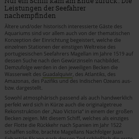
Nur ein Schiff kam am Ende zurück: Die
Leistungen der Seefahrer
nachempfinden
Ältere und/oder historisch interessierte Gäste des
Aquariums sind vor allem auch von der thematischen
Konzeption der Einrichtung begeistert, welche die
einzelnen Stationen der einstigen Weltreise des
portugiesischen Seefahrers Magellan im Jahre 1519 auf
dessen Suche nach den Gewürzinseln nachbildet.
Demzufolge werden in den jeweiligen Becken die
Wasserwelt des
Guadalquivir
, des Atlantiks, des
Amazonas, des Pazifiks und des Indischen Ozeans aus-
bzw. dargestellt.
Sowohl atmosphärisch passend als auch handwerklich
perfekt wird sich in Kürze auch die originalgetreue
Rekonstruktion der „Nao Victoria“ in einem der großen
Becken zeigen. Mit diesem Schiff, welches als einziges
der Flotte die Rückkehr nach Spanien im Jahr 1522
schaffen sollte, brachte Magellans Nachfolger Juan
Sebastián Elcano nach dessen Tod schließlich die erste