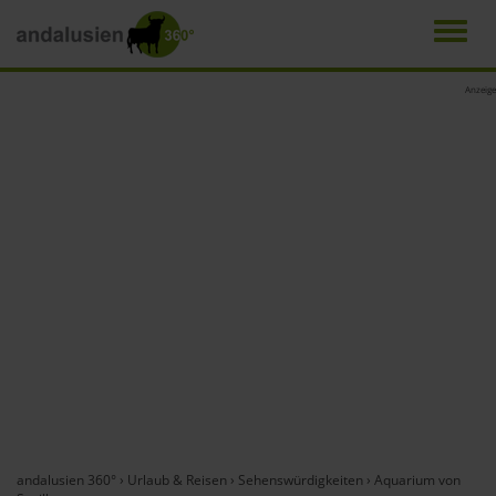
Men
Direkt
Anzeige
zum
Inhalt
andalusien 360°
›
Urlaub & Reisen
›
Sehenswürdigkeiten
›
Aquarium von