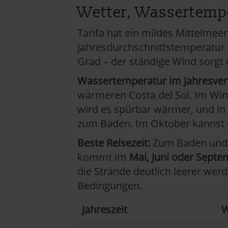
Wetter, Wassertempe
Datenschutzerklärung
|
Im
Tarifa hat ein mildes Mittelme
Jahresdurchschnittstemperatur l
Grad – der ständige Wind sorgt
Wassertemperatur im Jahresverl
wärmeren Costa del Sol. Im Wint
wird es spürbar wärmer, und i
zum Baden. Im Oktober kannst 
Beste Reisezeit:
Zum Baden und 
kommt im
Mai, Juni oder Sept
die Strände deutlich leerer wer
Bedingungen.
Jahreszeit
W