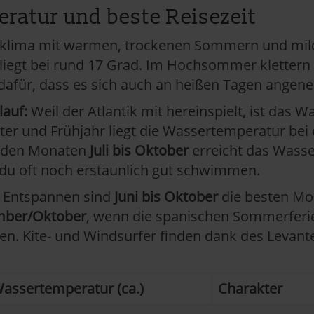
ratur und beste Reisezeit
pressum
erklima mit warmen, trockenen Sommern und mil
iegt bei rund 17 Grad. Im Hochsommer klettern d
 dafür, dass es sich auch an heißen Tagen angen
auf:
Weil der Atlantik mit hereinspielt, ist das Wa
er und Frühjahr liegt die Wassertemperatur bei e
n den Monaten
Juli bis Oktober
erreicht das Wasser
du oft noch erstaunlich gut schwimmen.
Entspannen sind
Juni bis Oktober
die besten Mo
ember/Oktober
, wenn die spanischen Sommerferien
den. Kite- und Windsurfer finden dank des Levant
assertemperatur (ca.)
Charakter