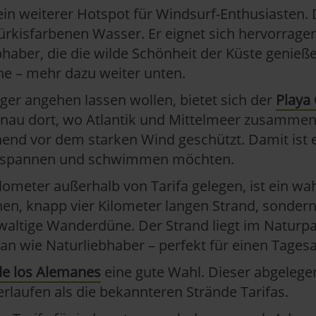
ein weiterer Hotspot für Windsurf-Enthusiasten.
kisfarbenen Wasser. Er eignet sich hervorragend
ebhaber, die die wilde Schönheit der Küste geni
e – mehr dazu weiter unten.
iger angehen lassen wollen, bietet sich der
Playa
genau dort, wo Atlantik und Mittelmeer zusamme
nd vor dem starken Wind geschützt. Damit ist er
 entspannen und schwimmen möchten.
ilometer außerhalb von Tarifa gelegen, ist ein wa
en, knapp vier Kilometer langen Strand, sonder
altige Wanderdüne. Der Strand liegt im Naturpar
an wie Naturliebhaber – perfekt für einen Tagesa
de los Alemanes
eine gute Wahl. Dieser abgelegen
laufen als die bekannteren Strände Tarifas.