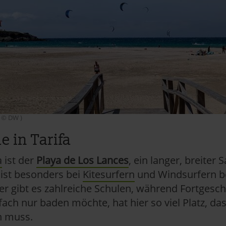
( © DW )
e in Tarifa
a
ist der
Playa de Los Lances
, ein langer, breiter
 ist besonders bei
Kitesurfern
und Windsurfern bel
er gibt es zahlreiche Schulen, während Fortgesc
ach nur baden möchte, hat hier so viel Platz, 
n muss.