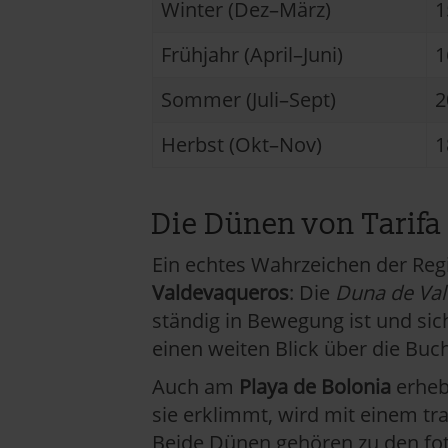
Winter (Dez–März)
1
Frühjahr (April–Juni)
1
Sommer (Juli–Sept)
2
Herbst (Okt–Nov)
1
Die Dünen von Tarifa
Ein echtes Wahrzeichen der Reg
Valdevaqueros
: Die
Duna de Va
ständig in Bewegung ist und sich
einen weiten Blick über die Buch
Auch am
Playa de Bolonia
erhebt
sie erklimmt, wird mit einem t
Beide Dünen gehören zu den fo