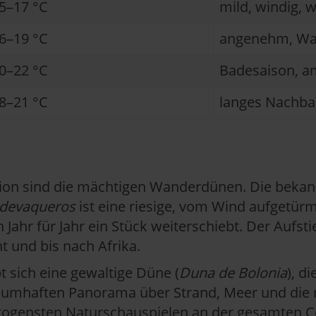
5–17 °C
mild, windig, w
6–19 °C
angenehm, Wa
0–22 °C
Badesaison, am
8–21 °C
langes Nachba
ion sind die mächtigen Wanderdünen. Die bekan
ldevaqueros
ist eine riesige, vom Wind aufgetür
 Jahr für Jahr ein Stück weiterschiebt. Der Aufst
t und bis nach Afrika.
 sich eine gewaltige Düne (
Duna de Bolonia
), d
raumhaften Panorama über Strand, Meer und die
togensten Naturschauspielen an der gesamten
C