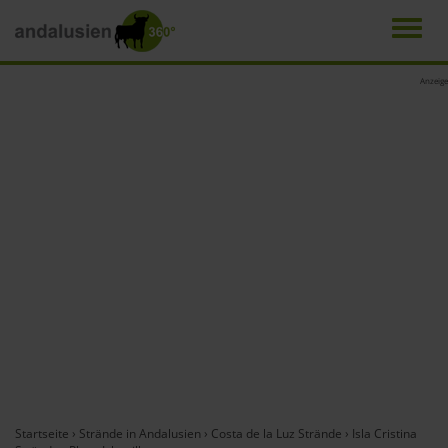
Men
Direkt
Anzeige
zum
Inhalt
Startseite
›
Strände in Andalusien
›
Costa de la Luz Strände
›
Isla Cristina