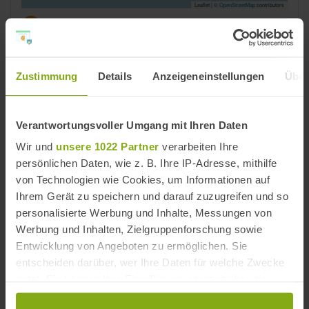
Leaflet | ©
OpenStreetMap
contributors
Reiseziele
Isla Cristina
,
Costa de la Luz
,
Provinz Huelva
Zustimmung
Details
Anzeigeneinstellungen
Über
Strände
Isla Cristina Strände
,
Costa de la Luz Strände
,
Provinz Huelva Strände
Verantwortungsvoller Umgang mit Ihren Daten
Wir und
unsere 1022 Partner
verarbeiten Ihre
Strände in der Nähe
persönlichen Daten, wie z. B. Ihre IP-Adresse, mithilfe
von Technologien wie Cookies, um Informationen auf
Ihrem Gerät zu speichern und darauf zuzugreifen und so
personalisierte Werbung und Inhalte, Messungen von
Werbung und Inhalten, Zielgruppenforschung sowie
Entwicklung von Angeboten zu ermöglichen. Sie
entscheiden darüber, wer Ihre Daten für welche Zwecke
nutzt. Sie können Ihre Einwilligung jederzeit über die
Cookie-Erklärung oder durch Klicken auf das Privacy