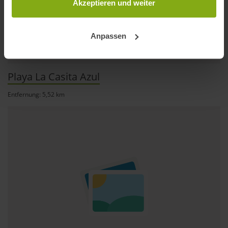
Trigger Symbol ändern oder widerrufen
Akzeptieren und weiter
Wenn Sie es erlauben, würden wir auch gerne:
Anpassen
Informationen über Ihre geografische Lage
erfassen, welche bis auf einige Meter genau sein
können
Playa La Casita Azul
Ihr Gerät durch aktives Scannen nach
bestimmten Merkmalen (Fingerprinting) identifizieren
Entfernung: 5,52 km
Erfahren Sie mehr darüber, wie Ihre persönlichen Daten
verarbeitet werden, und legen Sie Ihre Präferenzen im
Abschnitt Einzelheiten
fest.
andalusien360.de verwendet Cookies
Einige von ihnen sind notwendig, während andere nicht
notwendig sind, jedoch helfen das Onlineangebot zu
verbessern und wirtschaftlich zu betreiben. Du kannst in
den Einsatz der nicht notwendigen Cookies mit dem Klick
auf die Schaltfläche »Akzeptieren« einwilligen oder dich