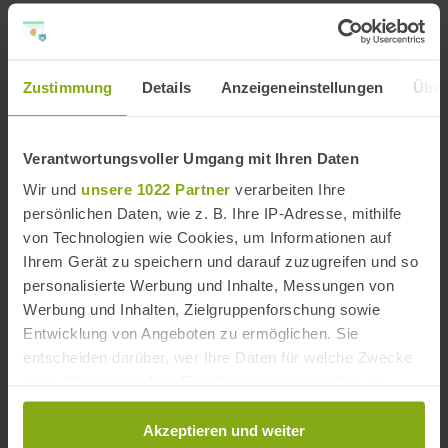
Neben den vielen Orten und Plätzen, die direkt oder
indirekt mit dem Fischfang in Verbindung stehen,
besitzt Isla Cristina auch zwei interessante Kirchen und
Zustimmung
Details
Anzeigeneinstellungen
Über
den Paseo de las Palmeras, die Flaniermeile der
Altstadt.
Sport & Aktivitäten in Isla Cristina
Verantwortungsvoller Umgang mit Ihren Daten
Wir und
unsere 1022 Partner
verarbeiten Ihre
Isla Cristina ist im Sommer besonders bei spanischen
Touristen beliebt. Doch die kilometerlangen
persönlichen Daten, wie z. B. Ihre IP-Adresse, mithilfe
Sandstrände, die umliegenden Golfplätze und der
von Technologien wie Cookies, um Informationen auf
schicke Sporthafen locken jedes Jahr auch zahlreiche
Ihrem Gerät zu speichern und darauf zuzugreifen und so
internationale Urlauber an.
personalisierte Werbung und Inhalte, Messungen von
Werbung und Inhalten, Zielgruppenforschung sowie
Unbedingt empfehlenswert ist ein Besuch im
Naturpark Marismas de Isla Cristina, mit seinen
Entwicklung von Angeboten zu ermöglichen. Sie
Pflanzenarten und der spannenden Vogelwelt. Diesen
entscheiden darüber, wer Ihre Daten für welche Zwecke
kannst du wunderbar bei einer
Bootsfahrt entlang der
nutzt. Sie können Ihre Einwilligung jederzeit über die
Flussmündung
nach Punta del Moral erkunden.
Cookie-Erklärung oder durch Klicken auf das Privacy
Trigger Symbol ändern oder widerrufen
Akzeptieren und weiter
Geschichte von Isla Cristina