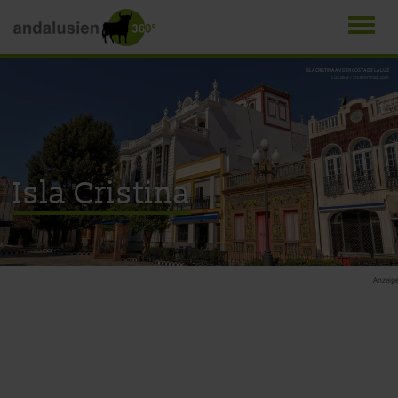
Men
Direkt
ISLA CRISTINA AN DER COSTA DE LA LUZ
Lux Blue / Shutterstock.com
zum
Inhalt
Isla Cristina
Anzeige