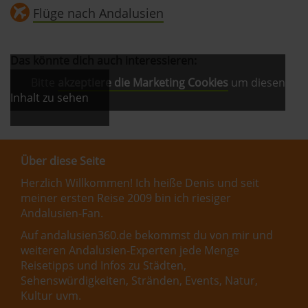
Flüge nach Andalusien
Das könnte dich auch interessieren:
Bitte
akzeptiere die Marketing Cookies
um diesen
Inhalt zu sehen
Über diese Seite
Herzlich Willkommen! Ich heiße Denis und seit
meiner ersten Reise 2009 bin ich riesiger
Andalusien-Fan.
Auf andalusien360.de bekommst du von mir und
weiteren Andalusien-Experten jede Menge
Reisetipps und Infos zu Städten,
Sehenswürdigkeiten, Stränden, Events, Natur,
Kultur uvm.