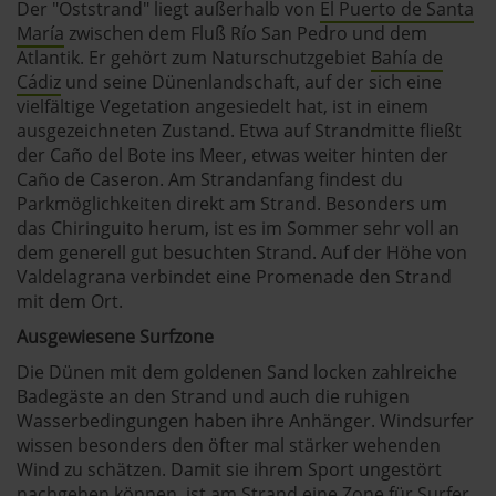
Der "Oststrand" liegt außerhalb von
El Puerto de Santa
María
zwischen dem Fluß Río San Pedro und dem
Atlantik. Er gehört zum Naturschutzgebiet
Bahía de
Cádiz
und seine Dünenlandschaft, auf der sich eine
vielfältige Vegetation angesiedelt hat, ist in einem
ausgezeichneten Zustand. Etwa auf Strandmitte fließt
der Caño del Bote ins Meer, etwas weiter hinten der
Caño de Caseron. Am Strandanfang findest du
Parkmöglichkeiten direkt am Strand. Besonders um
das Chiringuito herum, ist es im Sommer sehr voll an
dem generell gut besuchten Strand. Auf der Höhe von
Valdelagrana verbindet eine Promenade den Strand
mit dem Ort.
Ausgewiesene Surfzone
Die Dünen mit dem goldenen Sand locken zahlreiche
Badegäste an den Strand und auch die ruhigen
Wasserbedingungen haben ihre Anhänger. Windsurfer
wissen besonders den öfter mal stärker wehenden
Wind zu schätzen. Damit sie ihrem Sport ungestört
nachgehen können, ist am Strand eine Zone für Surfer