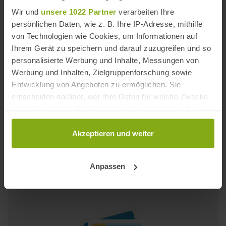
Wir und
unsere 1022 Partner
verarbeiten Ihre
persönlichen Daten, wie z. B. Ihre IP-Adresse, mithilfe
von Technologien wie Cookies, um Informationen auf
Ihrem Gerät zu speichern und darauf zuzugreifen und so
personalisierte Werbung und Inhalte, Messungen von
Werbung und Inhalten, Zielgruppenforschung sowie
Entwicklung von Angeboten zu ermöglichen. Sie
entscheiden darüber, wer Ihre Daten für welche Zwecke
nutzt. Sie können Ihre Einwilligung jederzeit über die
Cookie-Erklärung oder durch Klicken auf das Privacy
Playa La Puntilla
Trigger Symbol ändern oder widerrufen
Akzeptieren und weiter
Entfernung: 1,78 km
Wenn Sie es erlauben, würden wir auch gerne:
Anpassen
Informationen über Ihre geografische Lage
erfassen, welche bis auf einige Meter genau sein
können
Ihr Gerät durch aktives Scannen nach
bestimmten Merkmalen (Fingerprinting) identifizieren