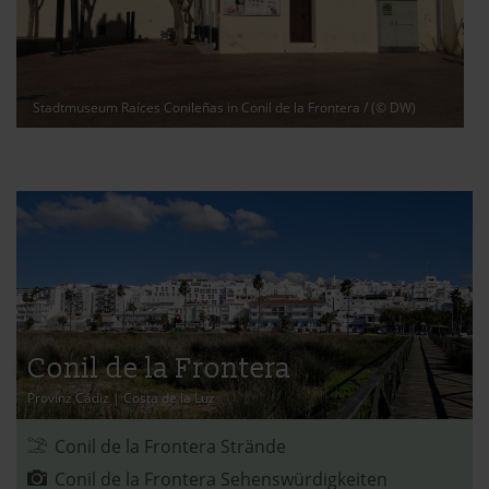
verwendeten Verfahren und Begrifflichkeiten (z.B.
»Cookies«, »Marketing« und »Statistik«) erhältst du in
der Datenschutzerklärung.
Stadtmuseum Raíces Conileñas in Conil de la Frontera
/ (© DW)
Datenschutzerklärung
|
Impressum
Conil de la Frontera
Provinz Cádiz
|
Costa de la Luz
Conil de la Frontera Strände
Conil de la Frontera Sehenswürdigkeiten