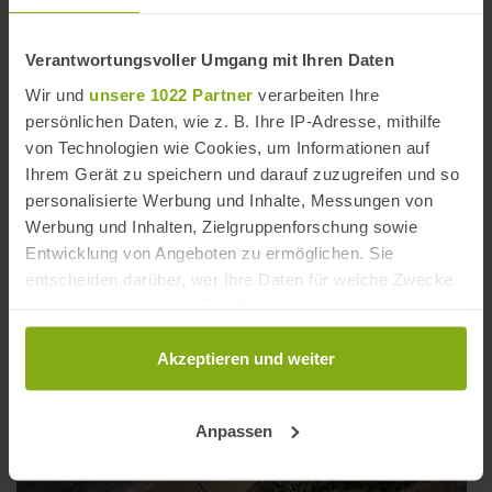
Playa Castilnovo
/ (© DW)
Verantwortungsvoller Umgang mit Ihren Daten
Wir und
unsere 1022 Partner
verarbeiten Ihre
persönlichen Daten, wie z. B. Ihre IP-Adresse, mithilfe
von Technologien wie Cookies, um Informationen auf
Ihrem Gerät zu speichern und darauf zuzugreifen und so
personalisierte Werbung und Inhalte, Messungen von
Werbung und Inhalten, Zielgruppenforschung sowie
Entwicklung von Angeboten zu ermöglichen. Sie
entscheiden darüber, wer Ihre Daten für welche Zwecke
Playa Fuente del Gallo
/ (© DW)
nutzt. Sie können Ihre Einwilligung jederzeit über die
Cookie-Erklärung oder durch Klicken auf das Privacy
Trigger Symbol ändern oder widerrufen
Akzeptieren und weiter
Wenn Sie es erlauben, würden wir auch gerne:
Anpassen
Informationen über Ihre geografische Lage
erfassen, welche bis auf einige Meter genau sein