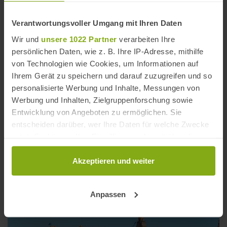
Verantwortungsvoller Umgang mit Ihren Daten
Um dir die Karte anschauen zu können, musst du
Wir und
unsere 1022 Partner
verarbeiten Ihre
die Marketing Cookies akzeptieren.
persönlichen Daten, wie z. B. Ihre IP-Adresse, mithilfe
von Technologien wie Cookies, um Informationen auf
COOKIES ZULASSEN
Ihrem Gerät zu speichern und darauf zuzugreifen und so
personalisierte Werbung und Inhalte, Messungen von
Werbung und Inhalten, Zielgruppenforschung sowie
Reiseziele
Entwicklung von Angeboten zu ermöglichen. Sie
Carmona
Provinz Sevilla
entscheiden darüber, wer Ihre Daten für welche Zwecke
nutzt. Sie können Ihre Einwilligung jederzeit über die
Hotels & Pensionen
Cookie-Erklärung oder durch Klicken auf das Privacy
Provinz Sevilla Hotels
,
Paradores in Andalusien
Trigger Symbol ändern oder widerrufen
Akzeptieren und weiter
Wenn Sie es erlauben, würden wir auch gerne:
Anpassen
Informationen über Ihre geografische Lage
erfassen, welche bis auf einige Meter genau sein
können