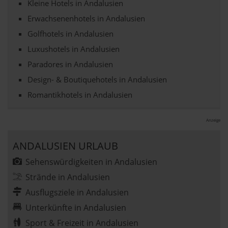
verwendeten Verfahren und Begrifflichkeiten (z.B.
Kleine Hotels in Andalusien
»Cookies«, »Marketing« und »Statistik«) erhältst du in
Erwachsenenhotels in Andalusien
der Datenschutzerklärung.
Golfhotels in Andalusien
Luxushotels in Andalusien
Datenschutzerklärung
|
Impressum
Paradores in Andalusien
Design- & Boutiquehotels in Andalusien
Romantikhotels in Andalusien
Anzeige
ANDALUSIEN URLAUB
Sehenswürdigkeiten in Andalusien
Strände in Andalusien
Ausflugsziele in Andalusien
Unterkünfte in Andalusien
Sport & Freizeit in Andalusien