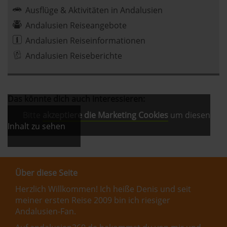
Ausflüge & Aktivitäten in Andalusien
Andalusien Reiseangebote
Andalusien Reiseinformationen
Andalusien Reiseberichte
Das könnte dich auch interessieren:
Bitte
akzeptiere die Marketing Cookies
um diesen
Inhalt zu sehen
Über diese Seite
Herzlich Willkommen! Ich heiße Denis und seit
meiner ersten Reise 2009 bin ich riesiger
Andalusien-Fan.