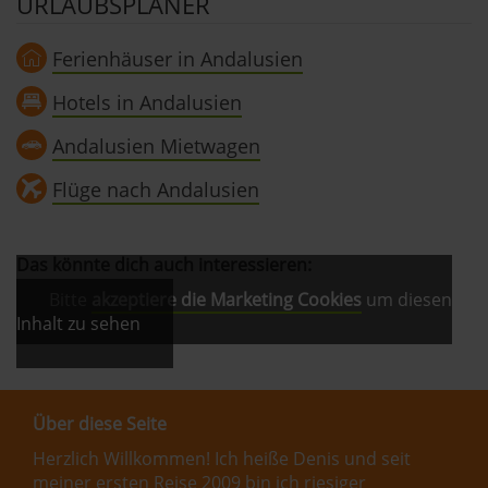
URLAUBSPLANER
Ferienhäuser in Andalusien
Hotels in Andalusien
Andalusien Mietwagen
Flüge nach Andalusien
Das könnte dich auch interessieren:
Bitte
akzeptiere die Marketing Cookies
um diesen
Inhalt zu sehen
Über diese Seite
Herzlich Willkommen! Ich heiße Denis und seit
meiner ersten Reise 2009 bin ich riesiger