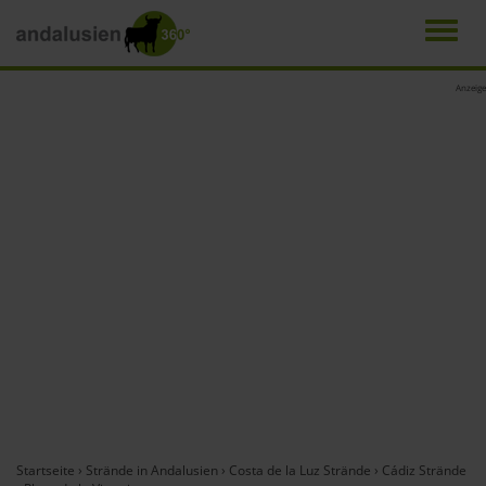
Men
Direkt
Anzeige
zum
Inhalt
Startseite
›
Strände in Andalusien
›
Costa de la Luz Strände
›
Cádiz Strände