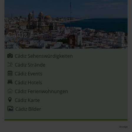
Einige von ihnen sind notwendig, während andere nicht
notwendig sind, jedoch helfen das Onlineangebot zu
verbessern und wirtschaftlich zu betreiben. Du kannst in
den Einsatz der nicht notwendigen Cookies mit dem Klick
auf die Schaltfläche »Akzeptieren« einwilligen oder dich
Cádiz
per Klick auf »Anpassen« anders entscheiden. Die
Provinz Cádiz
|
Costa de la Luz
Einwilligung umfasst alle vorausgewählten, bzw. von dir
ausgewählten Cookies. Du kannst diese Einstellungen
Cádiz Sehenswürdigkeiten
jederzeit aufrufen und Cookies auch nachträglich
Cádiz Strände
jederzeit abwählen. Weitere Hinweise zu den
Cádiz Events
verwendeten Verfahren und Begrifflichkeiten (z.B.
»Cookies«, »Marketing« und »Statistik«) erhältst du in
Cádiz Hotels
der Datenschutzerklärung.
Cádiz Ferienwohnungen
Cádiz Karte
Datenschutzerklärung
|
Impressum
Cádiz Bilder
Anzeige