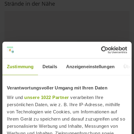
Strände in der Nähe
Zustimmung
Details
Anzeigeneinstellungen
Über
Verantwortungsvoller Umgang mit Ihren Daten
Wir und
unsere 1022 Partner
verarbeiten Ihre
persönlichen Daten, wie z. B. Ihre IP-Adresse, mithilfe
Playa La Calita
von Technologien wie Cookies, um Informationen auf
Ihrem Gerät zu speichern und darauf zuzugreifen und so
Entfernung: 7,18 km
personalisierte Werbung und Inhalte, Messungen von
Werbung und Inhalten, Zielgruppenforschung sowie