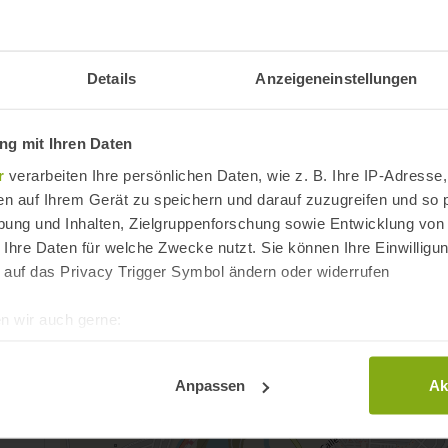
Strand Playa Getares / San García:
Bar / Kiosk
Barrierefrei
Duschen
Liegestühle
Details
Anzeigeneinstellungen
Strandpromenade
WC
Länge:
1.500 m
Breite:
40 m
g mit Ihren Daten
r
verarbeiten Ihre persönlichen Daten, wie z. B. Ihre IP-Adresse,
Reiseinfos
en auf Ihrem Gerät zu speichern und darauf zuzugreifen und so 
ung und Inhalten, Zielgruppenforschung sowie Entwicklung von
 Ihre Daten für welche Zwecke nutzt. Sie können Ihre Einwilligun
Anfahrt
 auf das Privacy Trigger Symbol ändern oder widerrufen
Playa Getares / San García
Algeciras
n wir auch gerne:
Provinz Cádiz, Andalusien
re geografische Lage erfassen, welche bis auf einige Meter gen
Spanien
es Scannen nach bestimmten Merkmalen (Fingerprinting) identifi
Anpassen
Ak
ie Ihre persönlichen Daten verarbeitet werden, und legen Sie I