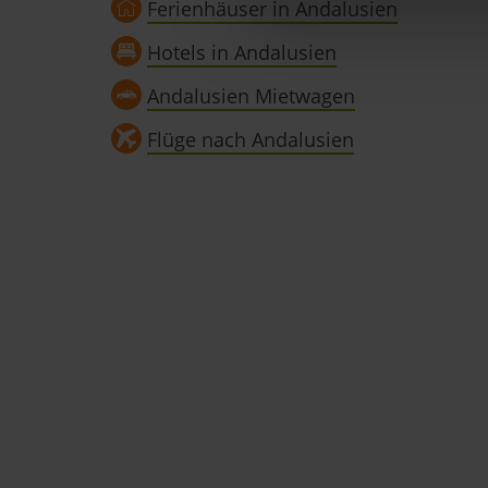
Ferienhäuser in Andalusien
andalusien360.de verwende
Hotels in Andalusien
Einige von ihnen sind notwen
Andalusien Mietwagen
und wirtschaftlich zu betrei
Schaltfläche »Akzeptieren« e
Flüge nach Andalusien
alle vorausgewählten, bzw. v
auch nachträglich jederzeit 
»Cookies«, »Marketing« und »
Datenschutzerklärung
|
Im