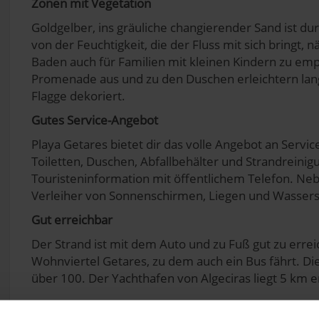
Zonen mit Vegetation
Goldgelber, ins gräuliche changierender Sand ist du
von der Feuchtigkeit, die der Fluss mit sich bringt
Baden auch für Familien mit kleinen Kindern zu em
Promenade aus und zu den Duschen erleichtern lang
Flagge dekoriert.
Gutes Service-Angebot
Playa Getares bietet dir das volle Angebot an Servi
Toiletten, Duschen, Abfallbehälter und Strandreini
Touristeninformation mit öffentlichem Telefon. Neb
Verleiher von Sonnenschirmen, Liegen und Wassersp
Gut erreichbar
Der Strand ist mit dem Auto und zu Fuß gut zu errei
Wohnviertel Getares, zu dem auch ein Bus fährt. Di
über 100. Der Yachthafen von Algeciras liegt 5 km e