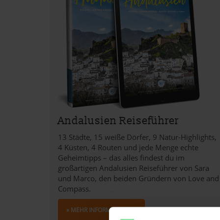
Andalusien Reiseführer
13 Städte, 15 weiße Dörfer, 9 Natur-Highlights,
4 Küsten, 4 Routen und jede Menge echte
Geheimtipps – das alles findest du im
großartigen Andalusien Reiseführer von Sara
und Marco, den beiden Gründern von Love and
Compass.
» MEHR INFORMATIONEN