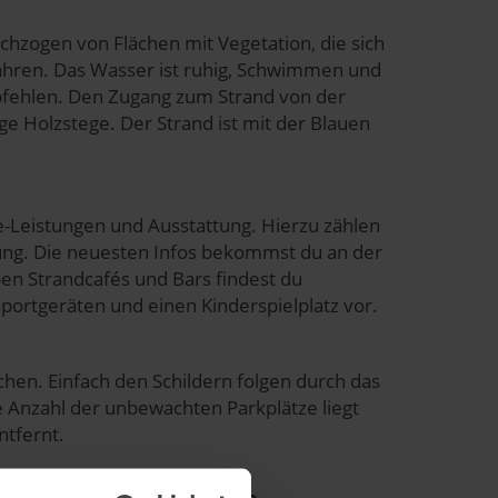
rchzogen von Flächen mit Vegetation, die sich
, nähren. Das Wasser ist ruhig, Schwimmen und
pfehlen. Den Zugang zum Strand von der
e Holzstege. Der Strand ist mit der Blauen
ce-Leistungen und Ausstattung. Hierzu zählen
gung. Die neuesten Infos bekommst du an der
en Strandcafés und Bars findest du
ortgeräten und einen Kinderspielplatz vor.
chen. Einfach den Schildern folgen durch das
e Anzahl der unbewachten Parkplätze liegt
ntfernt.