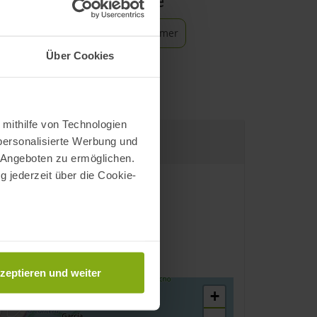
 Angebote und Service
Parkplatz
Rettungsschwimmer
Über Cookies
 mithilfe von Technologien
personalisierte Werbung und
 Angeboten zu ermöglichen.
g jederzeit über die Cookie-
au sein können
zieren
zeptieren und weiter
hre Präferenzen im
Abschnitt
+