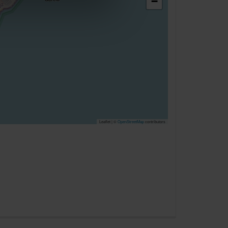
−
nlineangebot zu verbessern
dem Klick auf die
n. Die Einwilligung umfasst
erzeit aufrufen und Cookies
rifflichkeiten (z.B.
Leaflet | ©
OpenStreetMap
contributors