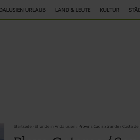
DALUSIEN URLAUB
LAND & LEUTE
KULTUR
STÄ
Startseite
›
Strände in Andalusien
›
Provinz Cádiz Strände
›
Costa de 