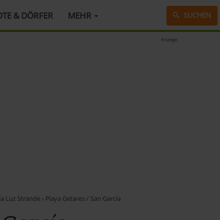
DTE & DÖRFER
MEHR
SUCHEN
Anzeige
la Luz Strände
›
Playa Getares / San García