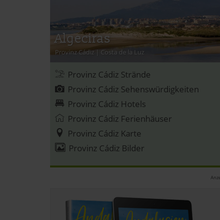
Algeciras
Provinz Cádiz
|
Costa de la Luz
Provinz Cádiz Strände
Provinz Cádiz Sehenswürdigkeiten
Provinz Cádiz Hotels
Provinz Cádiz Ferienhäuser
Provinz Cádiz Karte
Provinz Cádiz Bilder
Anze