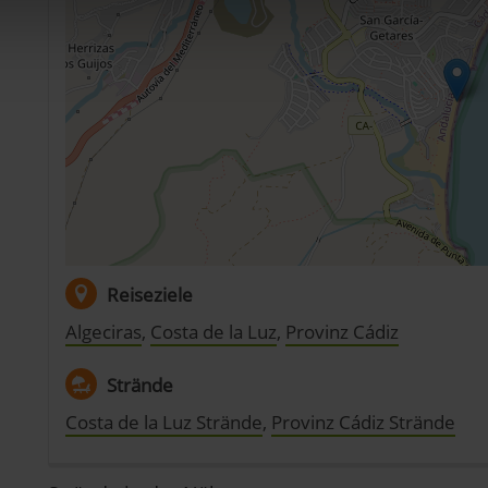
t Cookies
dig, während andere nicht notwendig sind, jedoch helfen das O
ben. Du kannst in den Einsatz der nicht notwendigen Cookies mit 
inwilligen oder dich per Klick auf »Anpassen« anders entscheide
on dir ausgewählten Cookies. Du kannst diese Einstellungen jed
abwählen. Weitere Hinweise zu den verwendeten Verfahren und Beg
Statistik«) erhältst du in der Datenschutzerklärung.
pressum
Reiseziele
Algeciras
,
Costa de la Luz
,
Provinz Cádiz
Strände
Costa de la Luz Strände
,
Provinz Cádiz Strände