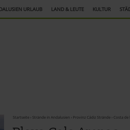
DALUSIEN URLAUB
LAND & LEUTE
KULTUR
STÄ
Startseite
›
Strände in Andalusien
›
Provinz Cádiz Strände
›
Costa de 