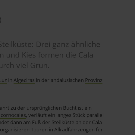
)
teilküste: Drei ganz ähnliche
n und Kies formen die Cala
urch viel Grün.
Luz
in
Algeciras
in der andalusischen
Provinz
.
hrt zu der ursprünglichen Bucht ist ein
lcornocales
, verläuft ein langes Stück parallel
det dann am Fuß der Steilküste an der Cala
 organisieren Touren in Allradfahrzeugen für