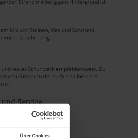
iegenden Strand mit bergigem Hintergrund ist
nem Mix von Steinen, Kies und Sand und
Bucht ist sehr ruhig.
ach und festes Schuhwerk empfehlenswert. Du
ón Punta Europa zu der auch ein Linienbus
rnt.
 und Service
Über Cookies