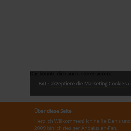
Das könnte dich auch interessieren:
Bitte
akzeptiere die Marketing Cookies
u
Über diese Seite
Herzlich Willkommen! Ich heiße Denis und
2009 bin ich riesiger Andalusien-Fan.