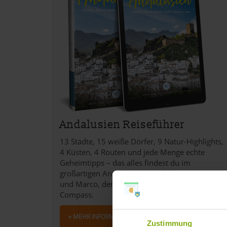
Andalusien Reiseführer
13 Städte, 15 weiße Dörfer, 9 Natur-Highlights,
4 Küsten, 4 Routen und jede Menge echte
Geheimtipps – das alles findest du im
großartigen Andalusien Reiseführer von Sara
und Marco, den beiden Gründern von Love and
Compass.
» MEHR INFORMATIONEN
Zustimmung