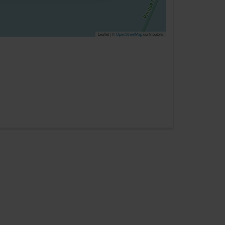
dem Klick auf die
n. Die Einwilligung umfasst
erzeit aufrufen und Cookies
Leaflet | ©
OpenStreetMap
contributors
rifflichkeiten (z.B.