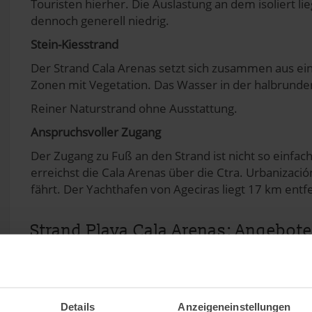
Touristen hierher. Die Auslastung an dem isoliert l
dennoch generell niedrig.
Stein-Kiesstrand
Der Strand Cala Arenas setzt sich zusammen aus ei
Zonen mit Vegetation. Das Wasser in der halbrunden 
Reiner Naturstrand ohne Ausstattung.
Anspruchsvoller Zugang
Der Zugang zu Fuß an den Strand ist nicht so einf
erreichst die Cala Arenas über die Ctra. Urbanizaci
fährt. Der Yachthafen von Ageciras liegt 17 km entfe
Strand Playa Cala Arenas: Angebote
Naturstrand
Länge:
400 m
Breite:
30 m
Details
Anzeigeneinstellungen