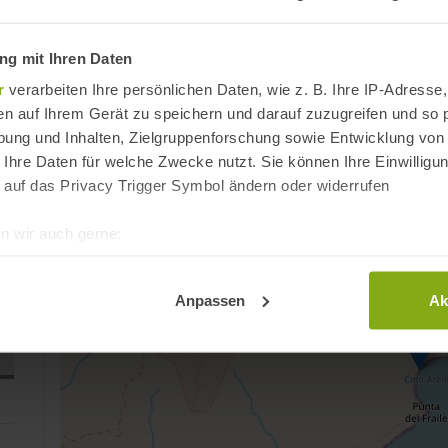
Reiseinfos
g mit Ihren Daten
Anfahrt
r
verarbeiten Ihre persönlichen Daten, wie z. B. Ihre IP-Adresse,
en auf Ihrem Gerät zu speichern und darauf zuzugreifen und so 
Playa Calita de la Bocana del Río / Río San Pedro
ung und Inhalten, Zielgruppenforschung sowie Entwicklung von
Algeciras
 Ihre Daten für welche Zwecke nutzt. Sie können Ihre Einwilligun
Provinz Cádiz, Andalusien
 auf das Privacy Trigger Symbol ändern oder widerrufen
Spanien
n wir auch gerne:
re geografische Lage erfassen, welche bis auf einige Meter gen
es Scannen nach bestimmten Merkmalen (Fingerprinting) identifi
Anpassen
Ak
ie Ihre persönlichen Daten verarbeitet werden, und legen Sie I
t Cookies
dig, während andere nicht notwendig sind, jedoch helfen das O