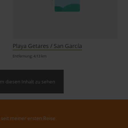
Playa Getares / San García
Entfernung: 4,13 km
m diesen Inhalt zu sehen
 seit meiner ersten Reise