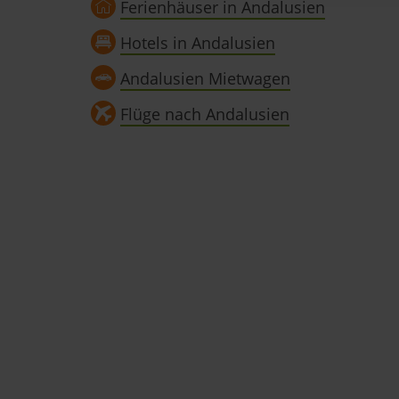
Ferienhäuser in Andalusien
und wirtschaftlich zu betrei
Schaltfläche »Akzeptieren« e
Hotels in Andalusien
alle vorausgewählten, bzw. v
auch nachträglich jederzeit 
Andalusien Mietwagen
»Cookies«, »Marketing« und »
Flüge nach Andalusien
Datenschutzerklärung
|
Im