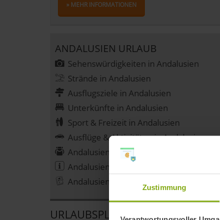
» MEHR INFORMATIONEN
ANDALUSIEN URLAUB
Sehenswürdigkeiten in Andalusien
Strände in Andalusien
Ausflugsziele in Andalusien
Unterkünfte in Andalusien
Sport & Freizeit in Andalusien
Ausflüge & Aktivitäten in Andalusien
Andalusien Reiseangebote
Andalusien Reiseinformationen
Andalusien Reiseberichte
Zustimmung
URLAUBSPLANER
Verantwortungsvoller Umgan