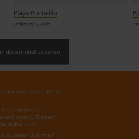
Playa Puntalillo
Pl
Entfernung: 2,24 km
Ent
m diesen Inhalt zu sehen
 seit meiner ersten Reise
ir und weiteren
s und Infos zu Städten,
ur, Kultur uvm.
st du unter '
Über mich
'.