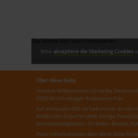
Das könnte dich auch interessieren:
Bitte
akzeptiere die Marketing Cookies
u
Über diese Seite
Herzlich Willkommen! Ich heiße Denis und
2009 bin ich riesiger Andalusien-Fan.
Auf andalusien360.de bekommst du von m
Andalusien-Experten jede Menge Reisetipp
Sehenswürdigkeiten, Stränden, Events, Nat
Mehr Informationen über diese Seite finde