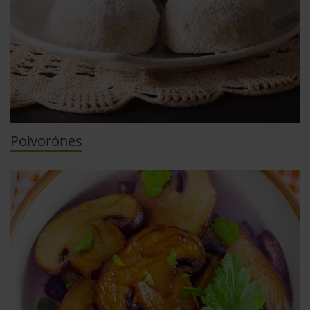
Einige von ihnen sind notwendig, während andere nicht
notwendig sind, jedoch helfen das Onlineangebot zu
verbessern und wirtschaftlich zu betreiben. Du kannst in
den Einsatz der nicht notwendigen Cookies mit dem Klick
auf die Schaltfläche »Akzeptieren« einwilligen oder dich
per Klick auf »Anpassen« anders entscheiden. Die
Einwilligung umfasst alle vorausgewählten, bzw. von dir
ausgewählten Cookies. Du kannst diese Einstellungen
Polvorónes
jederzeit aufrufen und Cookies auch nachträglich
jederzeit abwählen. Weitere Hinweise zu den
verwendeten Verfahren und Begrifflichkeiten (z.B.
»Cookies«, »Marketing« und »Statistik«) erhältst du in
der Datenschutzerklärung.
Datenschutzerklärung
|
Impressum