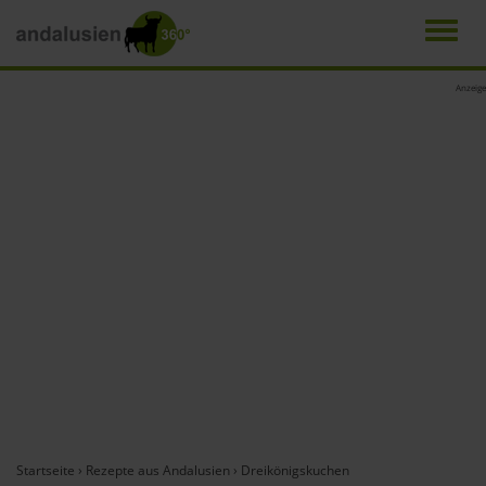
Men
Direkt
Anzeige
zum
Inhalt
Startseite
›
Rezepte aus Andalusien
›
Dreikönigskuchen