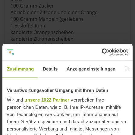
100 Gramm Zucker
Abrieb einer Zitrone und einer Orange
100 Gramm Mandeln (gerieben)
1 Esslöffel Rum
kandierte Orangenscheiben
kandierte Zitronenscheiben
Schlag- oder Schokosahne
Zubereitung
Zustimmung
Details
Anzeigeneinstellungen
Über
Mehl in Schüssel geben und mit der Faust eine
Einkerbung in der Mitte vornehmen
anschließend Hefe in die Einkerbung bröseln
Verantwortungsvoller Umgang mit Ihren Daten
aufgewärmte Milch und einen Teelöffel Zucker
Wir und
unsere 1022 Partner
verarbeiten Ihre
hinzugeben und ruhen lassen, bis die Hefe
persönlichen Daten, wie z. B. Ihre IP-Adresse, mithilfe
aufgegangen ist
von Technologien wie Cookies, um Informationen auf
danach übrigen Zucker, zwei Eier, Butter, Zitronen-
und Orangenabrieb, Rum, Mandeln und übrige
Ihrem Gerät zu speichern und darauf zuzugreifen und so
Milch hinzugeben und zu einer glatten Masse
personalisierte Werbung und Inhalte, Messungen von