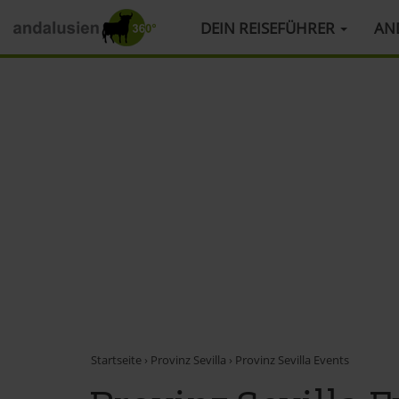
HAUPTMENÜ
DEIN REISEFÜHRER
AN
Direkt
zum
Inhalt
Startseite
›
Provinz Sevilla
›
Provinz Sevilla Events