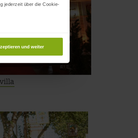
g jederzeit über die Cookie-
au sein können
zieren
zeptieren und weiter
hre Präferenzen im
Abschnitt
villa
nlineangebot zu verbessern
dem Klick auf die
n. Die Einwilligung umfasst
erzeit aufrufen und Cookies
rifflichkeiten (z.B.