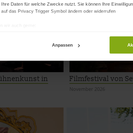
 Ihre Daten für welche Zwecke nutzt. Sie können Ihre Einwilligun
 auf das Privacy Trigger Symbol ändern oder widerrufen
n wir auch gerne:
re geografische Lage erfassen, welche bis auf einige Meter gen
es Scannen nach bestimmten Merkmalen (Fingerprinting) identifi
Anpassen
Ak
ie Ihre persönlichen Daten verarbeitet werden, und legen Sie I
t Cookies
Bühnenkunst in
Filmfestival von Se
dig, während andere nicht notwendig sind, jedoch helfen das O
November 2026
ben. Du kannst in den Einsatz der nicht notwendigen Cookies mit 
inwilligen oder dich per Klick auf »Anpassen« anders entscheide
on dir ausgewählten Cookies. Du kannst diese Einstellungen jed
abwählen. Weitere Hinweise zu den verwendeten Verfahren und Beg
Statistik«) erhältst du in der Datenschutzerklärung.