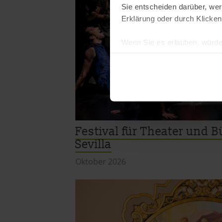
Sie entscheiden darüber, wer
Erklärung oder durch Klicken
Wenn Sie es erlauben, würde
Informationen über Ih
Ihr Gerät durch aktiv
Erfahren Sie mehr darüber, w
Einzelheiten
fest.
andalusien360.de verwende
Festival für Theater und 
Einige von ihnen sind notwen
Sevilla
und wirtschaftlich zu betrei
Oktober 2026
Schaltfläche »Akzeptieren« e
alle vorausgewählten, bzw. v
auch nachträglich jederzeit 
»Cookies«, »Marketing« und »