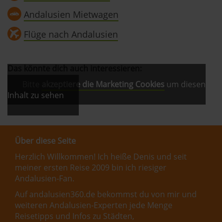
Andalusien Mietwagen
Flüge nach Andalusien
Das könnte dich auch interessieren:
Bitte
akzeptiere die Marketing Cookies
um diesen
Inhalt zu sehen
Über diese Seite
Herzlich Willkommen! Ich heiße Denis und seit
meiner ersten Reise 2009 bin ich riesiger
Andalusien-Fan.
Auf andalusien360.de bekommst du von mir und
weiteren Andalusien-Experten jede Menge
Reisetipps und Infos zu Städten,