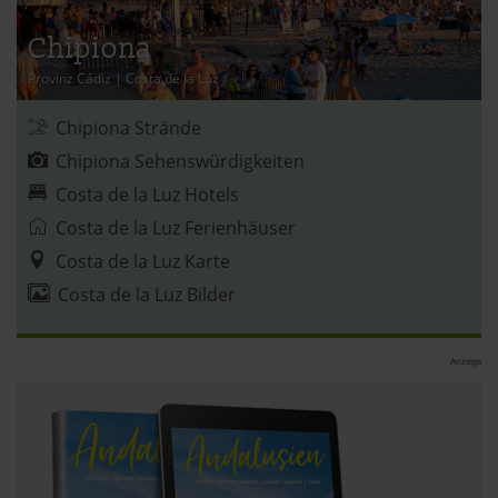
der Datenschutzerklärung.
Chipiona
Provinz Cádiz
|
Costa de la Luz
Datenschutzerklärung
|
Impressum
Chipiona Strände
Chipiona Sehenswürdigkeiten
Costa de la Luz Hotels
Costa de la Luz Ferienhäuser
Costa de la Luz Karte
Costa de la Luz Bilder
Anzeige