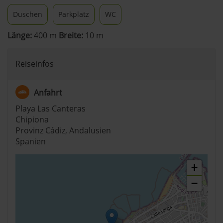
Duschen
Parkplatz
WC
Länge:
400 m
Breite:
10 m
Reiseinfos
Anfahrt
Playa Las Canteras
Chipiona
Provinz Cádiz, Andalusien
Spanien
+
−