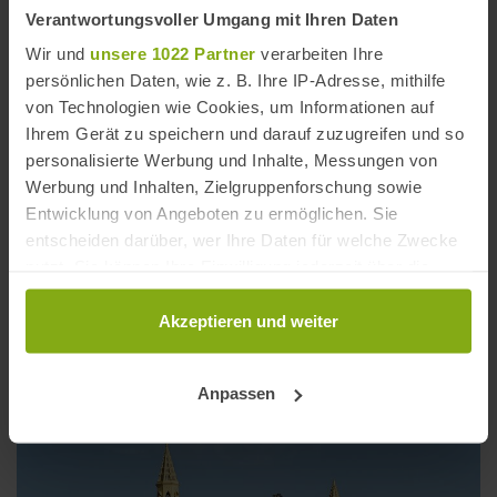
Verantwortungsvoller Umgang mit Ihren Daten
Wir und
unsere 1022 Partner
verarbeiten Ihre
persönlichen Daten, wie z. B. Ihre IP-Adresse, mithilfe
von Technologien wie Cookies, um Informationen auf
Ihrem Gerät zu speichern und darauf zuzugreifen und so
personalisierte Werbung und Inhalte, Messungen von
Werbung und Inhalten, Zielgruppenforschung sowie
Entwicklung von Angeboten zu ermöglichen. Sie
entscheiden darüber, wer Ihre Daten für welche Zwecke
nutzt. Sie können Ihre Einwilligung jederzeit über die
Cookie-Erklärung oder durch Klicken auf das Privacy
Trigger Symbol ändern oder widerrufen
Akzeptieren und weiter
Playa Montijo / Costa de la Grajuela
Entfernung: 3,81 km
Wenn Sie es erlauben, würden wir auch gerne:
Anpassen
Informationen über Ihre geografische Lage
erfassen, welche bis auf einige Meter genau sein
können
Ihr Gerät durch aktives Scannen nach