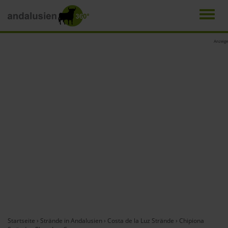
Men
Direkt
Anzeige
zum
Inhalt
Startseite
›
Strände in Andalusien
›
Costa de la Luz Strände
›
Chipiona