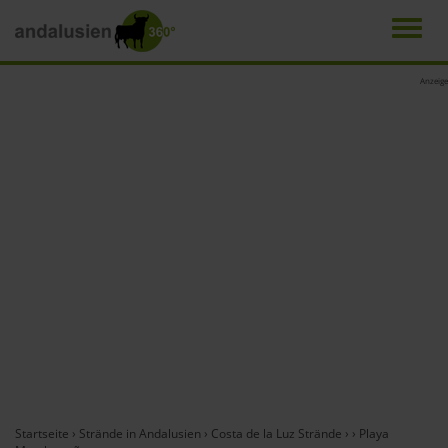
Men
Direkt
Anzeige
zum
Inhalt
Startseite
›
Strände in Andalusien
›
Costa de la Luz Strände
›
›
Playa