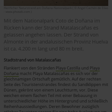
Herrlicher Naturstrand am Doñana-Nationalpark ( © Angel Cachón de Elías
- www.photaki.com )
Mit dem Nationalpark Coto de Doñana im
Rücken kann der Strand Matalascañas es
gelassen angehen lassen. Der Strand von
Almonte in der andalusischen Provinz Huelva
ist ca. 4.200 m lang und 80 m breit.
Stadtstrand von Matalascañas
Flankiert von den Stränden
Playa Castilla
und
Playa
Doñana
macht Playa Matalascañas es sich vor der
gleichnamigen Ortschaft gemütlich. Auf der rechten
Seite des Touristenstrandes findest du Sandklippen mit
Dünen, gekrönt von einem Leuchtturm, vor. Diese
weichen einem flachen Teil mit einer Bebauung in
unterschiedlicher Höhe im Hintergrund und schließlich
Reihenhaussiedlungen. Deren Bewohner zuzüglich
etlicher Touristen sorgen für eine hohe Auslastung am