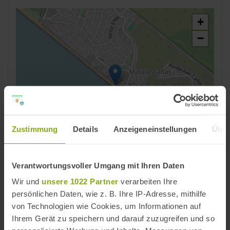
+
−
Zustimmung
Details
Anzeigeneinstellungen
Über
Leaflet | ©
OpenStreetMap
contributors
Verantwortungsvoller Umgang mit Ihren Daten
Reiseziele
Wir und
unsere 1022 Partner
verarbeiten Ihre
Almonte
,
Costa de la Luz
,
Provinz Huelva
persönlichen Daten, wie z. B. Ihre IP-Adresse, mithilfe
von Technologien wie Cookies, um Informationen auf
Strände
Ihrem Gerät zu speichern und darauf zuzugreifen und so