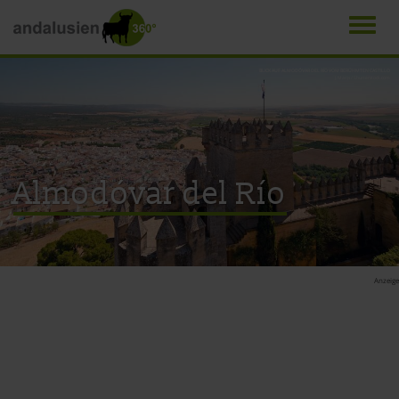
Men
Direkt
BLICK AUF ALMODÓVAR DEL RÍO VOM BERÜHMTEN CASTILLO
J. Marijs / Shutterstock.com
zum
Inhalt
Almodóvar del Río
Anzeige