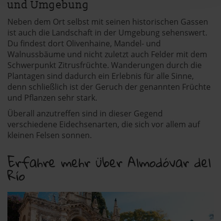
Erfahren Sie mehr darüber, wie Ihre persönlichen Daten
und Umgebung
verarbeitet werden, und legen Sie Ihre Präferenzen im
Neben dem Ort selbst mit seinen historischen Gassen
Abschnitt Einzelheiten
fest.
ist auch die Landschaft in der Umgebung sehenswert.
Du findest dort Olivenhaine, Mandel- und
andalusien360.de verwendet Cookies
Walnussbäume und nicht zuletzt auch Felder mit dem
Schwerpunkt Zitrusfrüchte. Wanderungen durch die
Einige von ihnen sind notwendig, während andere nicht
Plantagen sind dadurch ein Erlebnis für alle Sinne,
notwendig sind, jedoch helfen das Onlineangebot zu
denn schließlich ist der Geruch der genannten Früchte
und Pflanzen sehr stark.
verbessern und wirtschaftlich zu betreiben. Du kannst in
den Einsatz der nicht notwendigen Cookies mit dem Klick
Überall anzutreffen sind in dieser Gegend
auf die Schaltfläche »Akzeptieren« einwilligen oder dich
verschiedene Eidechsenarten, die sich vor allem auf
per Klick auf »Anpassen« anders entscheiden. Die
kleinen Felsen sonnen.
Einwilligung umfasst alle vorausgewählten, bzw. von dir
Erfahre mehr über Almodóvar del
ausgewählten Cookies. Du kannst diese Einstellungen
Río
jederzeit aufrufen und Cookies auch nachträglich
jederzeit abwählen. Weitere Hinweise zu den
verwendeten Verfahren und Begrifflichkeiten (z.B.
»Cookies«, »Marketing« und »Statistik«) erhältst du in
der Datenschutzerklärung.