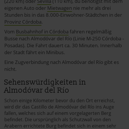
(220 km) oder
Sevilla
(110 km), du benötigst mit dem
eigenen Auto oder
Mietwagen
nie mehr als drei
Stunden bis in das 8.000-Einwohner-Städtchen in der
Provinz Córdoba
.
Vom
Busbahnhof in Córdoba
fahren regelmäßig
Busse nach Almodóvar del Río (Linie M-250 Córdoba -
Posadas). Die Fahrt dauert ca. 30 Minuten. Innerhalb
der Stadt fährt ein Minibus.
Eine Zugverbindung nach Almodóvar del Río gibt es
nicht.
Sehenswürdigkeiten in
Almodóvar del Río
Schon einige Kilometer bevor du den Ort erreichst,
wird dir das Castillo de Almodóvar del Río ins Auge
fallen, welches sich auf einem vorgelagerten Berg
befindet. Die ursprünglich als Schutzwall von den
Arabern errichtete Burg befindet sich in einem sehr