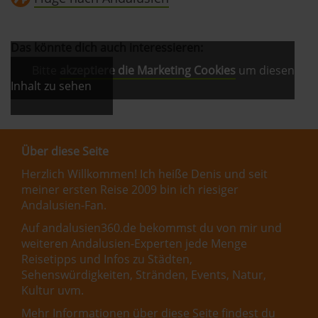
Das könnte dich auch interessieren:
Bitte
akzeptiere die Marketing Cookies
um diesen
Inhalt zu sehen
Über diese Seite
Herzlich Willkommen! Ich heiße Denis und seit
meiner ersten Reise 2009 bin ich riesiger
Andalusien-Fan.
Auf andalusien360.de bekommst du von mir und
weiteren Andalusien-Experten jede Menge
Reisetipps und Infos zu Städten,
Sehenswürdigkeiten, Stränden, Events, Natur,
Kultur uvm.
Mehr Informationen über diese Seite findest du