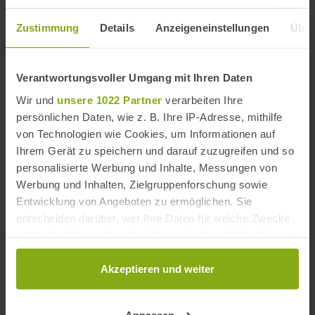
Zustimmung
Details
Anzeigeneinstellungen
Über
Kloster La Cartuja in Jerez
Verantwortungsvoller Umgang mit Ihren Daten
Wir und
unsere 1022 Partner
verarbeiten Ihre
La Cartuja ist ein Kartäuserkloster aus dem 15.
persönlichen Daten, wie z. B. Ihre IP-Adresse, mithilfe
Jahrhundert. Das Kloster liegt rund 5 km südöstlich
vom Zentrum Jerez entfernt.
von Technologien wie Cookies, um Informationen auf
Ihrem Gerät zu speichern und darauf zuzugreifen und so
personalisierte Werbung und Inhalte, Messungen von
Werbung und Inhalten, Zielgruppenforschung sowie
Entwicklung von Angeboten zu ermöglichen. Sie
entscheiden darüber, wer Ihre Daten für welche Zwecke
nutzt. Sie können Ihre Einwilligung jederzeit über die
Cookie-Erklärung oder durch Klicken auf das Privacy
Trigger Symbol ändern oder widerrufen
Akzeptieren und weiter
Wenn Sie es erlauben, würden wir auch gerne:
Anpassen