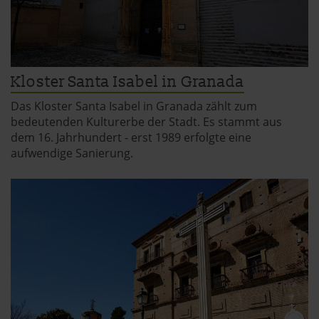
jederzeit aufrufen und Cookies auch nachträglich
jederzeit abwählen. Weitere Hinweise zu den
verwendeten Verfahren und Begrifflichkeiten (z.B.
»Cookies«, »Marketing« und »Statistik«) erhältst du in
Kloster Santa Isabel in Granada
der Datenschutzerklärung.
Das Kloster Santa Isabel in Granada zählt zum
Datenschutzerklärung
|
Impressum
bedeutenden Kulturerbe der Stadt. Es stammt aus
dem 16. Jahrhundert - erst 1989 erfolgte eine
aufwendige Sanierung.