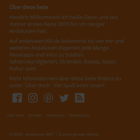
Über diese Seite
Herzlich Willkommen! Ich heiße Denis und seit
meiner ersten Reise 2009 bin ich riesiger
Andalusien-Fan.
Auf andalusien360.de bekommst du von mir und
weiteren Andalusien-Experten jede Menge
Reisetipps und Infos zu Städten,
Sehenswürdigkeiten, Stränden, Events, Natur,
Kultur uvm.
Mehr Informationen über diese Seite findest du
unter '
Über mich
'. Viel Spaß beim Lesen!
Über mich
Kontakt
Impressum
Datenschutz
Fußbereichsmenü
© 2026 – andalusien 360˚ | Du liest gerade: Klöster