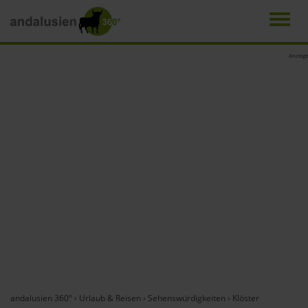
Men
Direkt
Anzeige
zum
Inhalt
andalusien 360°
›
Urlaub & Reisen
›
Sehenswürdigkeiten
›
Klöster